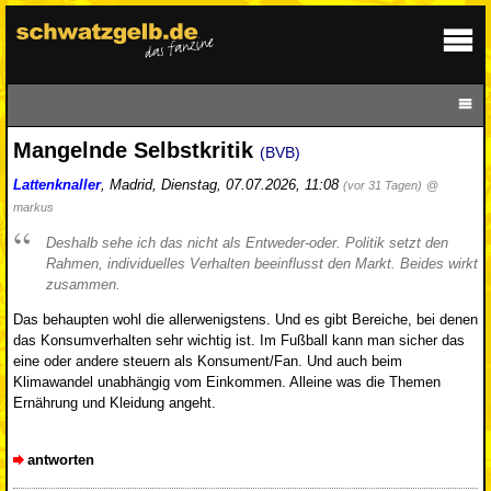
Mangelnde Selbstkritik
(BVB)
Lattenknaller
,
Madrid
,
Dienstag, 07.07.2026, 11:08
(vor 31 Tagen)
@
markus
Deshalb sehe ich das nicht als Entweder-oder. Politik setzt den
Rahmen, individuelles Verhalten beeinflusst den Markt. Beides wirkt
zusammen.
Das behaupten wohl die allerwenigstens. Und es gibt Bereiche, bei denen
das Konsumverhalten sehr wichtig ist. Im Fußball kann man sicher das
eine oder andere steuern als Konsument/Fan. Und auch beim
Klimawandel unabhängig vom Einkommen. Alleine was die Themen
Ernährung und Kleidung angeht.
antworten