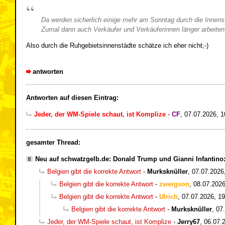
Da werden sicherlich einige mehr am Sonntag durch die Innenstä
Zumal dann auch Verkäufer und Verkäuferinnen länger arbeiten
Also durch die Ruhgebietsinnenstädte schätze ich eher nicht;-)
antworten
Antworten auf diesen Eintrag:
Jeder, der WM-Spiele schaut, ist Komplize
-
CF
,
07.07.2026, 1
gesamter Thread:
Neu auf schwatzgelb.de: Donald Trump und Gianni Infantin
Belgien gibt die korrekte Antwort
-
Murksknüller
,
07.07.2026
Belgien gibt die korrekte Antwort
-
zwergson
,
08.07.2026
Belgien gibt die korrekte Antwort
-
Ulrich
,
07.07.2026, 19
Belgien gibt die korrekte Antwort
-
Murksknüller
,
07
Jeder, der WM-Spiele schaut, ist Komplize
-
Jerry67
,
06.07.