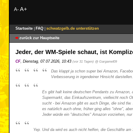
A+
A-
Startseite
FAQ
schwatzgelb.de unterstützen
|
|
zurück zur Hauptseite
Jeder, der WM-Spiele schaut, ist Kompli
CF
,
Dienstag, 07.07.2026, 10:43
(vor 31 Tagen)
@ Gargamel09
Das klappt ja schon super bei Amazon, Faceboo
Verbesserung in irgendeiner Hinsicht darstellen.
Es gibt halt keine deutschen Pendants zu Amazon, a
Supermarkt, das Einkaufszentrum, vielleicht noch O
sucht - bei Amazon gibt es auch Dinge, die sind tlw
es natürlich auch ohne, früher ging alles "ohne", 
Jeder würde ein "deutsches" Amazon vorziehen, nur 
Yep. Und da wird es auch nicht helfen, die Geschäfte am S