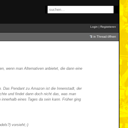
Login
|
Registrieren
in Thread öffnen
n, wenn man Alternativen anbietet, die dann eine
. Das Pendant zu Amazon ist die Innenstadt, der
öchte und findet dann doch nicht das, was man
h innerhalb eines Tages da sein kann. Früher ging
els?) vorsieht;-)