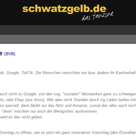
ze
(BVB)
k, Google, TokTik. Die Menschen verzichten nur bzw. ändern ihr Kaufverhalte
uch nicht zu Google, von den sog. "sozialen" Netzwerken ganz zu schweigen
tto, oder Ebay (aus Amis). Wer aber nicht Stunden durch zig Läden laufen m
. so speziell, dann bleibt nur das Netz und Amazon, zumal das alles auch noc
aber "ohne" möchten nur noch die Wenigstens auskommen.
wird es das nicht geben.
onntag zu öffnen, wie es jetzt ein ganz innovativer Vorschlag (des Einzelhand