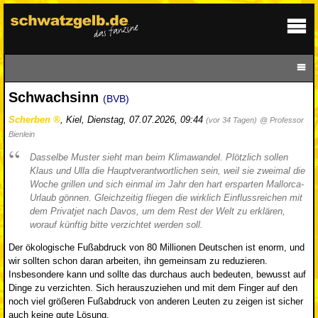
Schwachsinn
(BVB)
Scherben
,
Kiel
,
Dienstag, 07.07.2026, 09:44
(vor 34 Tagen)
@ Professor
Bienlein
Dasselbe Muster sieht man beim Klimawandel. Plötzlich sollen
Klaus und Ulla die Hauptverantwortlichen sein, weil sie zweimal die
Woche grillen und sich einmal im Jahr den hart ersparten Mallorca-
Urlaub gönnen. Gleichzeitig fliegen die wirklich Einflussreichen mit
dem Privatjet nach Davos, um dem Rest der Welt zu erklären,
worauf künftig bitte verzichtet werden soll.
Der ökologische Fußabdruck von 80 Millionen Deutschen ist enorm, und
wir sollten schon daran arbeiten, ihn gemeinsam zu reduzieren.
Insbesondere kann und sollte das durchaus auch bedeuten, bewusst auf
Dinge zu verzichten. Sich herauszuziehen und mit dem Finger auf den
noch viel größeren Fußabdruck von anderen Leuten zu zeigen ist sicher
auch keine gute Lösung.