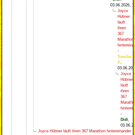
03.06.2026, 1
Joyce
Hübner
läuft
ihren
367
Marathon
hintereina
-
Sascha
,
03.06.202
Joyce
Hübner
läuft
ihren
367
Maratho
hinterei
-
Didi
,
03.06.2
Joyce Hübner läuft ihren 367 Marathon hintereinander