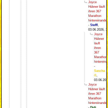
Joyce
Hübner läuft
ihren 367
Marathon
hintereinander
-
Steffl
,
03.06.2026, 1
Joyce
Hübner
läuft
ihren
367
Marathon
hintereina
-
Sascha
,
03.06.202
Joyce
Hübner läuft
ihren 367
Marathon
hintereinander
-
Didi
,