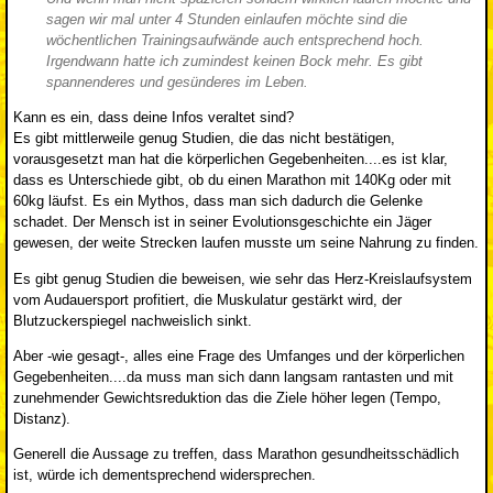
sagen wir mal unter 4 Stunden einlaufen möchte sind die
wöchentlichen Trainingsaufwände auch entsprechend hoch.
Irgendwann hatte ich zumindest keinen Bock mehr. Es gibt
spannenderes und gesünderes im Leben.
Kann es ein, dass deine Infos veraltet sind?
Es gibt mittlerweile genug Studien, die das nicht bestätigen,
vorausgesetzt man hat die körperlichen Gegebenheiten....es ist klar,
dass es Unterschiede gibt, ob du einen Marathon mit 140Kg oder mit
60kg läufst. Es ein Mythos, dass man sich dadurch die Gelenke
schadet. Der Mensch ist in seiner Evolutionsgeschichte ein Jäger
gewesen, der weite Strecken laufen musste um seine Nahrung zu finden.
Es gibt genug Studien die beweisen, wie sehr das Herz-Kreislaufsystem
vom Audauersport profitiert, die Muskulatur gestärkt wird, der
Blutzuckerspiegel nachweislich sinkt.
Aber -wie gesagt-, alles eine Frage des Umfanges und der körperlichen
Gegebenheiten....da muss man sich dann langsam rantasten und mit
zunehmender Gewichtsreduktion das die Ziele höher legen (Tempo,
Distanz).
Generell die Aussage zu treffen, dass Marathon gesundheitsschädlich
ist, würde ich dementsprechend widersprechen.