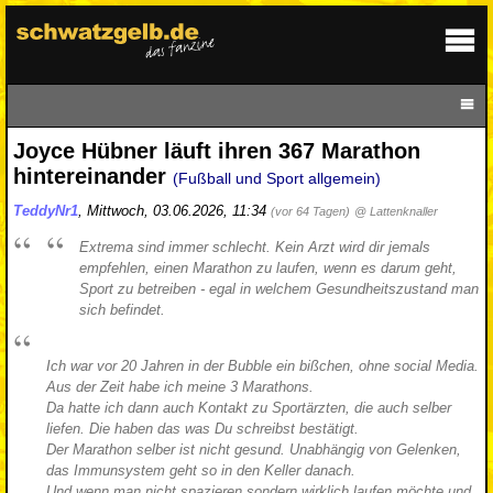
Joyce Hübner läuft ihren 367 Marathon
hintereinander
(Fußball und Sport allgemein)
TeddyNr1
,
Mittwoch, 03.06.2026, 11:34
(vor 64 Tagen)
@ Lattenknaller
Extrema sind immer schlecht. Kein Arzt wird dir jemals
empfehlen, einen Marathon zu laufen, wenn es darum geht,
Sport zu betreiben - egal in welchem Gesundheitszustand man
sich befindet.
Ich war vor 20 Jahren in der Bubble ein bißchen, ohne social Media.
Aus der Zeit habe ich meine 3 Marathons.
Da hatte ich dann auch Kontakt zu Sportärzten, die auch selber
liefen. Die haben das was Du schreibst bestätigt.
Der Marathon selber ist nicht gesund. Unabhängig von Gelenken,
das Immunsystem geht so in den Keller danach.
Und wenn man nicht spazieren sondern wirklich laufen möchte und