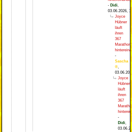
-
Didi
,
03.06.2026, 1
Joyce
Hübner
läuft
ihren
367
Marathon
hintereina
-
Sascha
,
03.06.202
Joyce
Hübner
läuft
ihren
367
Maratho
hinterei
-
Didi
,
03.06.2