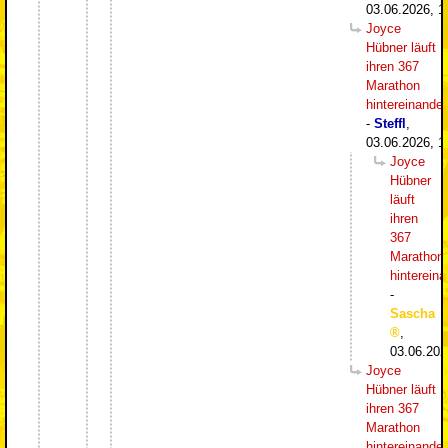
03.06.2026, 1
Joyce
Hübner läuft
ihren 367
Marathon
hintereinander
-
Steffl
,
03.06.2026, 1
Joyce
Hübner
läuft
ihren
367
Marathon
hintereina
-
Sascha
,
03.06.202
Joyce
Hübner läuft
ihren 367
Marathon
hintereinander