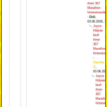
ihren 367
Marathon
hintereinander
-
Didi
,
03.06.2026, 1
Joyce
Hübner
läuft
ihren
367
Marathon
hintereina
-
Sascha
,
03.06.202
Joyce
Hübner
läuft
ihren
367
Maratho
hinterei