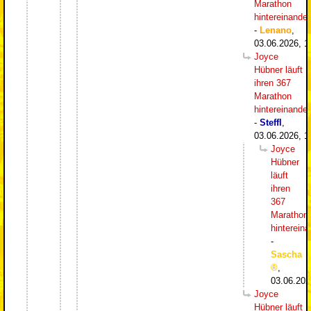
Marathon
hintereinander
-
Lenano
,
03.06.2026, 1
Joyce
Hübner läuft
ihren 367
Marathon
hintereinander
-
Steffl
,
03.06.2026, 1
Joyce
Hübner
läuft
ihren
367
Marathon
hintereina
-
Sascha
,
03.06.202
Joyce
Hübner läuft