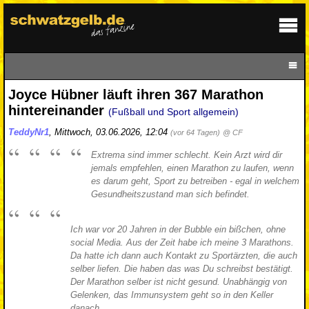
Joyce Hübner läuft ihren 367 Marathon
hintereinander
(Fußball und Sport allgemein)
TeddyNr1
,
Mittwoch, 03.06.2026, 12:04
(vor 64 Tagen)
@ CF
Extrema sind immer schlecht. Kein Arzt wird dir
jemals empfehlen, einen Marathon zu laufen, wenn
es darum geht, Sport zu betreiben - egal in welchem
Gesundheitszustand man sich befindet.
Ich war vor 20 Jahren in der Bubble ein bißchen, ohne
social Media. Aus der Zeit habe ich meine 3 Marathons.
Da hatte ich dann auch Kontakt zu Sportärzten, die auch
selber liefen. Die haben das was Du schreibst bestätigt.
Der Marathon selber ist nicht gesund. Unabhängig von
Gelenken, das Immunsystem geht so in den Keller
danach.