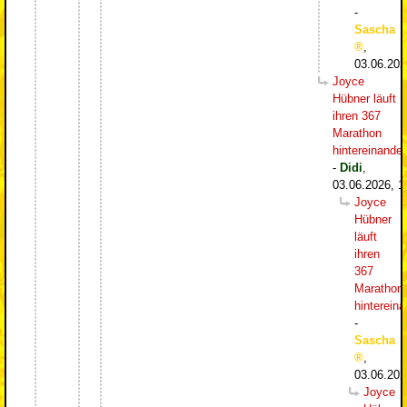
-
Sascha
,
03.06.202
Joyce
Hübner läuft
ihren 367
Marathon
hintereinander
-
Didi
,
03.06.2026, 1
Joyce
Hübner
läuft
ihren
367
Marathon
hintereina
-
Sascha
,
03.06.202
Joyce