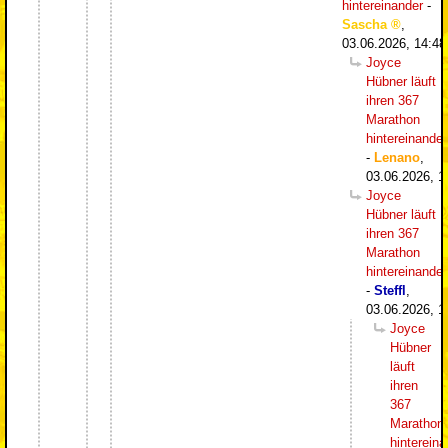
hintereinander
-
Sascha
,
03.06.2026, 14:48
Joyce
Hübner läuft
ihren 367
Marathon
hintereinander
-
Lenano
,
03.06.2026, 1
Joyce
Hübner läuft
ihren 367
Marathon
hintereinander
-
Steffl
,
03.06.2026, 1
Joyce
Hübner
läuft
ihren
367
Marathon
hintereina