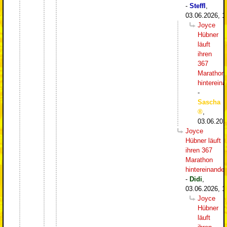
-
Steffl
,
03.06.2026, 1
Joyce
Hübner
läuft
ihren
367
Marathon
hintereina
-
Sascha
,
03.06.202
Joyce
Hübner läuft
ihren 367
Marathon
hintereinander
-
Didi
,
03.06.2026, 1
Joyce
Hübner
läuft