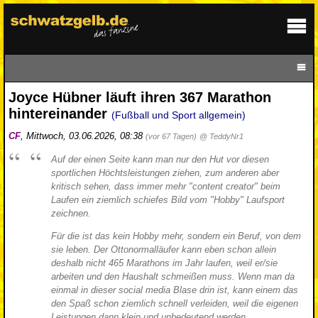
Joyce Hübner läuft ihren 367 Marathon
hintereinander
(Fußball und Sport allgemein)
CF
,
Mittwoch, 03.06.2026, 08:38
(vor 67 Tagen)
@ TeddyNr1
Auf der einen Seite kann man nur den Hut vor diesen
sportlichen Höchtsleistungen ziehen, zum anderen aber
kritisch sehen, dass immer mehr "content creator" beim
Laufen ein ziemlich schiefes Bild vom "Hobby" Laufsport
zeichnen.
Für die ist das kein Hobby mehr, sondern ein Beruf, von dem
sie leben. Der Ottonormalläufer kann eben schon allein
deshalb nicht 465 Marathons im Jahr laufen, weil er/sie
arbeiten und den Haushalt schmeißen muss. Wenn man da
einmal in dieser social media Blase drin ist, kann einem das
den Spaß schon ziemlich schnell verleiden, weil die eigenen
Leistungen dann klein und unbedeutend werden.