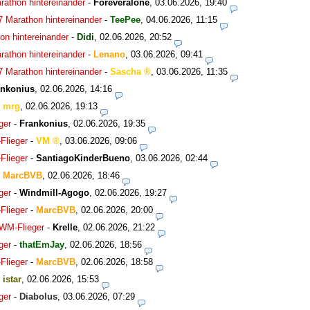
rathon hintereinander
-
Foreveralone
,
03.06.2026, 19:40
7 Marathon hintereinander
-
TeePee
,
04.06.2026, 11:15
on hintereinander
-
Didi
,
02.06.2026, 20:52
rathon hintereinander
-
Lenano
,
03.06.2026, 09:41
7 Marathon hintereinander
-
Sascha
,
03.06.2026, 11:35
ankonius
,
02.06.2026, 14:16
-
mrg
,
02.06.2026, 19:13
ger
-
Frankonius
,
02.06.2026, 19:35
Flieger
-
VM
,
03.06.2026, 09:06
Flieger
-
SantiagoKinderBueno
,
03.06.2026, 02:44
-
MarcBVB
,
02.06.2026, 18:46
ger
-
Windmill-Agogo
,
02.06.2026, 19:27
Flieger
-
MarcBVB
,
02.06.2026, 20:00
 WM-Flieger
-
Krelle
,
02.06.2026, 21:22
ger
-
thatEmJay
,
02.06.2026, 18:56
Flieger
-
MarcBVB
,
02.06.2026, 18:58
-
istar
,
02.06.2026, 15:53
ger
-
Diabolus
,
03.06.2026, 07:29