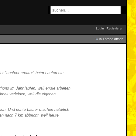
Login
|
Registrieren
in Thread öffnen
r "content creator" beim Laufen ein
ons im Jahr laufen, weil er/sie arbeiten
ell verleiden, weil die eigenen
lich. Und echte Läufer machen natürlich
en nach 7 km abbricht, weil heute