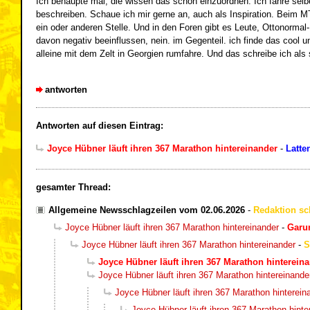
Ich behaupte mal, die wissen das schon einzuordnen. Ich fahre selb
beschreiben. Schaue ich mir gerne an, auch als Inspiration. Beim MT
ein oder anderen Stelle. Und in den Foren gibt es Leute, Ottonorma
davon negativ beeinflussen, nein. im Gegenteil. ich finde das cool 
alleine mit dem Zelt in Georgien rumfahre. Und das schreibe ich als s
antworten
Antworten auf diesen Eintrag:
Joyce Hübner läuft ihren 367 Marathon hintereinander
-
Latte
gesamter Thread:
Allgemeine Newsschlagzeilen vom 02.06.2026
-
Redaktion sc
Joyce Hübner läuft ihren 367 Marathon hintereinander
-
Gar
Joyce Hübner läuft ihren 367 Marathon hintereinander
-
S
Joyce Hübner läuft ihren 367 Marathon hinterein
Joyce Hübner läuft ihren 367 Marathon hintereinande
Joyce Hübner läuft ihren 367 Marathon hinterein
Joyce Hübner läuft ihren 367 Marathon hinte