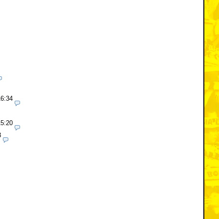
16:34
15:20
3