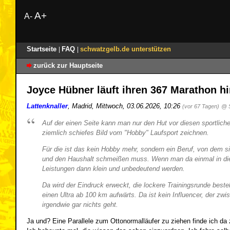
A+
A-
Startseite
FAQ
schwatzgelb.de unterstützen
|
|
zurück zur Hauptseite
Joyce Hübner läuft ihren 367 Marathon h
Lattenknaller
,
Madrid
,
Mittwoch, 03.06.2026, 10:26
(vor 67 Tagen)
@ 
Auf der einen Seite kann man nur den Hut vor diesen sportlich
ziemlich schiefes Bild vom "Hobby" Laufsport zeichnen.
Für die ist das kein Hobby mehr, sondern ein Beruf, von dem si
und den Haushalt schmeißen muss. Wenn man da einmal in diese
Leistungen dann klein und unbedeutend werden.
Da wird der Eindruck erweckt, die lockere Trainingsrunde best
einen Ultra ab 100 km aufwärts. Da ist kein Influencer, der z
irgendwie gar nichts geht.
Ja und? Eine Parallele zum Ottonormalläufer zu ziehen finde ich da 