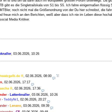
er MTB und bin da dann auch im europaweit größten Forum unterwegs. Da gibt
B gibt es die Singletrailskala von S1 bis S5. Ich fahre einigermaßen flüssig
l-MTBler, noch nicht mal die Größenordnung von der Du hier schreibst, die fa
und freue mich an den Berichten, weiß aber dass ich nie im Leben diese hoch
ocial Media Kritiker.
nknaller
,
03.06.2026, 10:26
hwatzgelb.de
,
02.06.2026, 08:00
um
,
02.06.2026, 17:17
ascha
,
02.06.2026, 17:36
ander
-
Lattenknaller
,
03.06.2026, 10:26
r
-
TeddyNr1
,
02.06.2026, 20:27
ander
-
Lenano
,
03.06.2026, 09:39
reinander
-
CF
,
03.06.2026, 09:48