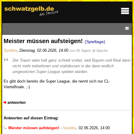
Meister müssen aufsteigen!
(Spieltage)
Spekka
,
Dienstag, 02.06.2026, 14:00
(vor 65 Tagen)
@ Sascha
Der Traum wäre halt ganz schnell vorbei, weil Bayern und Real dann
nicht mehr teilnehmen und stattdessen in der dann endlich
umgesetzten Super League spielen würden.
Es gibt doch bereits die Super League, die nennt sich nur CL-
Viertelfinale. ;-)
antworten
Antworten auf diesen Eintrag:
Meister müssen aufsteigen!
-
Spekka
,
02.06.2026, 14:00