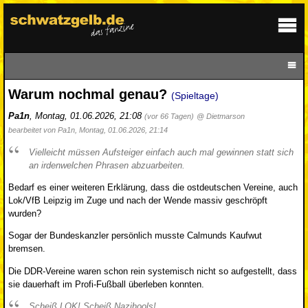
Warum nochmal genau?
(Spieltage)
Pa1n
,
Montag, 01.06.2026, 21:08
(vor 66 Tagen)
@ Dietmarson
bearbeitet von Pa1n, Montag, 01.06.2026, 21:14
Vielleicht müssen Aufsteiger einfach auch mal gewinnen statt sich
an irdenwelchen Phrasen abzuarbeiten.
Bedarf es einer weiteren Erklärung, dass die ostdeutschen Vereine, auch
Lok/VfB Leipzig im Zuge und nach der Wende massiv geschröpft
wurden?
Sogar der Bundeskanzler persönlich musste Calmunds Kaufwut
bremsen.
Die DDR-Vereine waren schon rein systemisch nicht so aufgestellt, dass
sie dauerhaft im Profi-Fußball überleben konnten.
Scheiß LOK! Scheiß Nazihools!