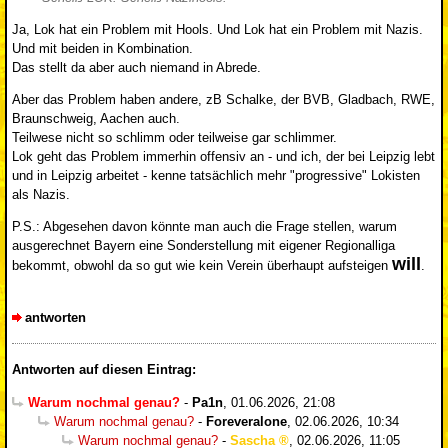
Ja, Lok hat ein Problem mit Hools. Und Lok hat ein Problem mit Nazis.
Und mit beiden in Kombination.
Das stellt da aber auch niemand in Abrede.
Aber das Problem haben andere, zB Schalke, der BVB, Gladbach, RWE,
Braunschweig, Aachen auch.
Teilwese nicht so schlimm oder teilweise gar schlimmer.
Lok geht das Problem immerhin offensiv an - und ich, der bei Leipzig lebt
und in Leipzig arbeitet - kenne tatsächlich mehr "progressive" Lokisten
als Nazis.
P.S.: Abgesehen davon könnte man auch die Frage stellen, warum
ausgerechnet Bayern eine Sonderstellung mit eigener Regionalliga
will
bekommt, obwohl da so gut wie kein Verein überhaupt aufsteigen
.
antworten
Antworten auf diesen Eintrag:
Warum nochmal genau?
-
Pa1n
,
01.06.2026, 21:08
Warum nochmal genau?
-
Foreveralone
,
02.06.2026, 10:34
Warum nochmal genau?
-
Sascha
,
02.06.2026, 11:05