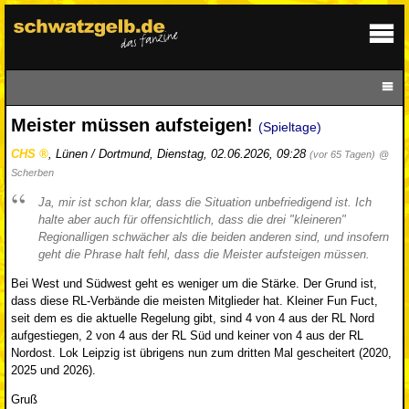
Meister müssen aufsteigen!
(Spieltage)
CHS
,
Lünen / Dortmund
,
Dienstag, 02.06.2026, 09:28
(vor 65 Tagen)
@
Scherben
Ja, mir ist schon klar, dass die Situation unbefriedigend ist. Ich
halte aber auch für offensichtlich, dass die drei "kleineren"
Regionalligen schwächer als die beiden anderen sind, und insofern
geht die Phrase halt fehl, dass die Meister aufsteigen müssen.
Bei West und Südwest geht es weniger um die Stärke. Der Grund ist,
dass diese RL-Verbände die meisten Mitglieder hat. Kleiner Fun Fuct,
seit dem es die aktuelle Regelung gibt, sind 4 von 4 aus der RL Nord
aufgestiegen, 2 von 4 aus der RL Süd und keiner von 4 aus der RL
Nordost. Lok Leipzig ist übrigens nun zum dritten Mal gescheitert (2020,
2025 und 2026).
Gruß