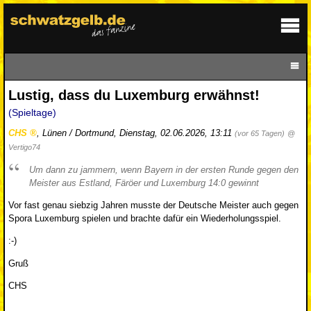
Lustig, dass du Luxemburg erwähnst!
(Spieltage)
CHS
,
Lünen / Dortmund
,
Dienstag, 02.06.2026, 13:11
(vor 65 Tagen)
@
Vertigo74
Um dann zu jammern, wenn Bayern in der ersten Runde gegen den
Meister aus Estland, Färöer und Luxemburg 14:0 gewinnt
Vor fast genau siebzig Jahren musste der Deutsche Meister auch gegen
Spora Luxemburg spielen und brachte dafür ein Wiederholungsspiel.
:-)
Gruß
CHS