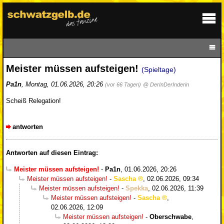
Meister müssen aufsteigen!
(Spieltage)
Pa1n
,
Montag, 01.06.2026, 20:26
(vor 66 Tagen)
@ DerInDerInderin
Scheiß Relegation!
antworten
Antworten auf diesen Eintrag:
Meister müssen aufsteigen!
-
Pa1n
,
01.06.2026, 20:26
Meister müssen aufsteigen!
-
Sascha
,
02.06.2026, 09:34
Meister müssen aufsteigen!
-
Spekka
,
02.06.2026, 11:39
Meister müssen aufsteigen!
-
Sascha
,
02.06.2026, 12:09
Meister müssen aufsteigen!
-
Oberschwabe
,