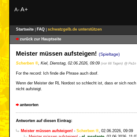
A+
A-
Startseite
FAQ
schwatzgelb.de unterstützen
|
|
zurück zur Hauptseite
Meister müssen aufsteigen!
(Spieltage)
Scherben
,
Kiel
,
Dienstag, 02.06.2026, 09:09
(vor 66 Tagen)
@ Pa1n
For the record: Ich finde die Phrase auch doof.
Wenn der Meister der RL Nordost so schlecht ist, dass er sich noch
nicht aufsteigt.
antworten
Antworten auf diesen Eintrag:
Meister müssen aufsteigen!
-
Scherben
,
02.06.2026, 09:09
Meister müssen aufsteigen!
-
el_ayudante
,
02.06.2026, 11:0