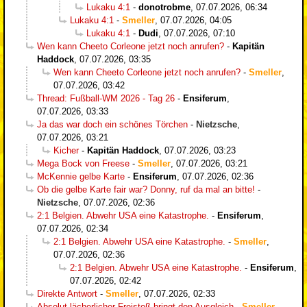
Lukaku 4:1
-
donotrobme
,
07.07.2026, 06:34
Lukaku 4:1
-
Smeller
,
07.07.2026, 04:05
Lukaku 4:1
-
Dudi
,
07.07.2026, 07:10
Wen kann Cheeto Corleone jetzt noch anrufen?
-
Kapitän
Haddock
,
07.07.2026, 03:35
Wen kann Cheeto Corleone jetzt noch anrufen?
-
Smeller
,
07.07.2026, 03:42
Thread: Fußball-WM 2026 - Tag 26
-
Ensiferum
,
07.07.2026, 03:33
Ja das war doch ein schönes Törchen
-
Nietzsche
,
07.07.2026, 03:21
Kicher
-
Kapitän Haddock
,
07.07.2026, 03:23
Mega Bock von Freese
-
Smeller
,
07.07.2026, 03:21
McKennie gelbe Karte
-
Ensiferum
,
07.07.2026, 02:36
Ob die gelbe Karte fair war? Donny, ruf da mal an bitte!
-
Nietzsche
,
07.07.2026, 02:36
2:1 Belgien. Abwehr USA eine Katastrophe.
-
Ensiferum
,
07.07.2026, 02:34
2:1 Belgien. Abwehr USA eine Katastrophe.
-
Smeller
,
07.07.2026, 02:36
2:1 Belgien. Abwehr USA eine Katastrophe.
-
Ensiferum
,
07.07.2026, 02:42
Direkte Antwort
-
Smeller
,
07.07.2026, 02:33
Absolut lächerlicher Freistoß bringt den Ausgleich
-
Smeller
,