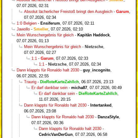
07.07.2026, 02:31
Absolut lächerlicher Freistoß bringt den Ausgleich
-
Garum
,
07.07.2026, 02:34
1:0 Belgien
-
Ensiferum
,
07.07.2026, 02:11
Jawollo
-
Smeller
,
07.07.2026, 02:10
Mein Wunschergebnis für gleich
-
Kapitän Haddock
,
07.07.2026, 01:13
Mein Wunschergebnis für gleich
-
Nietzsche
,
07.07.2026, 02:27
1:1
-
Garum
,
07.07.2026, 02:33
1:1
-
Nietzsche
,
07.07.2026, 02:34
Dann klappts für Ronaldo halt 2030
-
guy_incognito
,
06.07.2026, 22:55
Traurig
-
DieRoteKarteZahlIch
,
06.07.2026, 23:13
Er darf dankbar sein
-
micha87
,
07.07.2026, 00:49
Er darf dankbar sein
-
DieRoteKarteZahlIch
,
11.07.2026, 20:15
Dann klappts für Ronaldo halt 2030
-
Intertanked
,
06.07.2026, 23:08
Dann klappts für Ronaldo halt 2030
-
DanzaStyle
,
07.07.2026, 00:36
Dann klappts für Ronaldo halt 2030
-
CedricVanDerGun
,
07.07.2026, 06:58