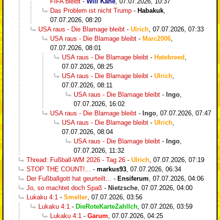
FIFA bleibt
-
Will Kane
,
07.07.2026, 10:37
Das Problem ist nicht Trump
-
Habakuk
,
07.07.2026, 08:20
USA raus - Die Blamage bleibt
-
Ulrich
,
07.07.2026, 07:33
USA raus - Die Blamage bleibt
-
Marc2006
,
07.07.2026, 08:01
USA raus - Die Blamage bleibt
-
Hatebreed
,
07.07.2026, 08:25
USA raus - Die Blamage bleibt
-
Ulrich
,
07.07.2026, 08:11
USA raus - Die Blamage bleibt
-
Ingo
,
07.07.2026, 16:02
USA raus - Die Blamage bleibt
-
Ingo
,
07.07.2026, 07:47
USA raus - Die Blamage bleibt
-
Ulrich
,
07.07.2026, 08:04
USA raus - Die Blamage bleibt
-
Ingo
,
07.07.2026, 11:32
Thread: Fußball-WM 2026 - Tag 26
-
Ulrich
,
07.07.2026, 07:19
STOP THE COUNT!...
-
markus93
,
07.07.2026, 06:34
Der Fußballgott hat geurteilt...
-
Ensiferum
,
07.07.2026, 04:06
Jo, so machtet doch Spaß
-
Nietzsche
,
07.07.2026, 04:00
Lukaku 4:1
-
Smeller
,
07.07.2026, 03:56
Lukaku 4:1
-
DieRoteKarteZahlIch
,
07.07.2026, 03:59
Lukaku 4:1
-
Garum
,
07.07.2026, 04:25