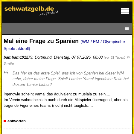
Mal eine Frage zu Spanien
(WM / EM / Olympische
Spiele aktuell)
bambam191279
,
Dortmund
,
Dienstag, 07.07.2026, 08:08
(vor 31 Tagen)
@
Smeller
Das hier ist das erste Spiel, was ich von Spanien bei dieser WM
sehe, daher meine Frage. Spielt Lamine Yamal irgendeine Rolle bei
diesem Turnier bisher?
Irgendwie scheint yamal das äquivalent zu musiala zu sein....
Im Verein wahrscheinlich auch durch die Mitspieler überragend, aber als
tragende Figur eines teams (noch) nicht tauglich.....
antworten