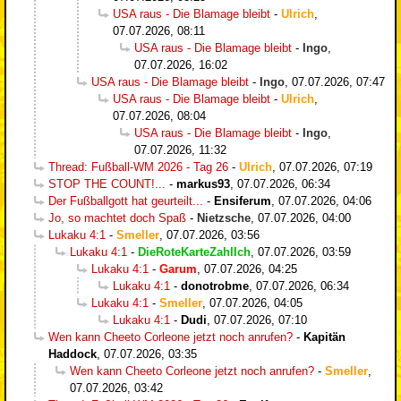
USA raus - Die Blamage bleibt
-
Ulrich
,
07.07.2026, 08:11
USA raus - Die Blamage bleibt
-
Ingo
,
07.07.2026, 16:02
USA raus - Die Blamage bleibt
-
Ingo
,
07.07.2026, 07:47
USA raus - Die Blamage bleibt
-
Ulrich
,
07.07.2026, 08:04
USA raus - Die Blamage bleibt
-
Ingo
,
07.07.2026, 11:32
Thread: Fußball-WM 2026 - Tag 26
-
Ulrich
,
07.07.2026, 07:19
STOP THE COUNT!...
-
markus93
,
07.07.2026, 06:34
Der Fußballgott hat geurteilt...
-
Ensiferum
,
07.07.2026, 04:06
Jo, so machtet doch Spaß
-
Nietzsche
,
07.07.2026, 04:00
Lukaku 4:1
-
Smeller
,
07.07.2026, 03:56
Lukaku 4:1
-
DieRoteKarteZahlIch
,
07.07.2026, 03:59
Lukaku 4:1
-
Garum
,
07.07.2026, 04:25
Lukaku 4:1
-
donotrobme
,
07.07.2026, 06:34
Lukaku 4:1
-
Smeller
,
07.07.2026, 04:05
Lukaku 4:1
-
Dudi
,
07.07.2026, 07:10
Wen kann Cheeto Corleone jetzt noch anrufen?
-
Kapitän
Haddock
,
07.07.2026, 03:35
Wen kann Cheeto Corleone jetzt noch anrufen?
-
Smeller
,
07.07.2026, 03:42