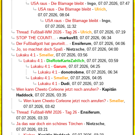
USA raus - Die Blamage bleibt
-
Ingo
,
07.07.2026, 07:47
USA raus - Die Blamage bleibt
-
Ulrich
,
07.07.2026, 08:04
USA raus - Die Blamage bleibt
-
Ingo
,
07.07.2026, 11:32
Thread: Fußball-WM 2026 - Tag 26
-
Ulrich
,
07.07.2026, 07:19
STOP THE COUNT!...
-
markus93
,
07.07.2026, 06:34
Der Fußballgott hat geurteilt...
-
Ensiferum
,
07.07.2026, 04:06
Jo, so machtet doch Spaß
-
Nietzsche
,
07.07.2026, 04:00
Lukaku 4:1
-
Smeller
,
07.07.2026, 03:56
Lukaku 4:1
-
DieRoteKarteZahlIch
,
07.07.2026, 03:59
Lukaku 4:1
-
Garum
,
07.07.2026, 04:25
Lukaku 4:1
-
donotrobme
,
07.07.2026, 06:34
Lukaku 4:1
-
Smeller
,
07.07.2026, 04:05
Lukaku 4:1
-
Dudi
,
07.07.2026, 07:10
Wen kann Cheeto Corleone jetzt noch anrufen?
-
Kapitän
Haddock
,
07.07.2026, 03:35
Wen kann Cheeto Corleone jetzt noch anrufen?
-
Smeller
,
07.07.2026, 03:42
Thread: Fußball-WM 2026 - Tag 26
-
Ensiferum
,
07.07.2026, 03:33
Ja das war doch ein schönes Törchen
-
Nietzsche
,
07.07.2026, 03:21