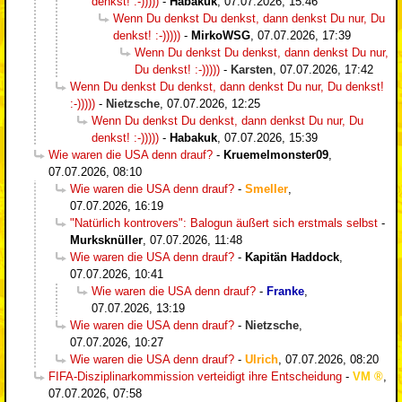
denkst! :-)))))
-
Habakuk
,
07.07.2026, 15:46
Wenn Du denkst Du denkst, dann denkst Du nur, Du
denkst! :-)))))
-
MirkoWSG
,
07.07.2026, 17:39
Wenn Du denkst Du denkst, dann denkst Du nur,
Du denkst! :-)))))
-
Karsten
,
07.07.2026, 17:42
Wenn Du denkst Du denkst, dann denkst Du nur, Du denkst!
:-)))))
-
Nietzsche
,
07.07.2026, 12:25
Wenn Du denkst Du denkst, dann denkst Du nur, Du
denkst! :-)))))
-
Habakuk
,
07.07.2026, 15:39
Wie waren die USA denn drauf?
-
Kruemelmonster09
,
07.07.2026, 08:10
Wie waren die USA denn drauf?
-
Smeller
,
07.07.2026, 16:19
"Natürlich kontrovers": Balogun äußert sich erstmals selbst
-
Murksknüller
,
07.07.2026, 11:48
Wie waren die USA denn drauf?
-
Kapitän Haddock
,
07.07.2026, 10:41
Wie waren die USA denn drauf?
-
Franke
,
07.07.2026, 13:19
Wie waren die USA denn drauf?
-
Nietzsche
,
07.07.2026, 10:27
Wie waren die USA denn drauf?
-
Ulrich
,
07.07.2026, 08:20
FIFA-Disziplinarkommission verteidigt ihre Entscheidung
-
VM
,
07.07.2026, 07:58