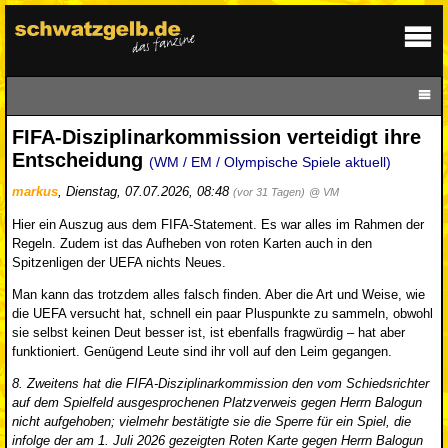
FIFA-Disziplinarkommission verteidigt ihre
Entscheidung
(WM / EM / Olympische Spiele aktuell)
markus
,
Dienstag, 07.07.2026, 08:48
(vor 31 Tagen)
@ VM
Hier ein Auszug aus dem FIFA-Statement. Es war alles im Rahmen der
Regeln. Zudem ist das Aufheben von roten Karten auch in den
Spitzenligen der UEFA nichts Neues.
Man kann das trotzdem alles falsch finden. Aber die Art und Weise, wie
die UEFA versucht hat, schnell ein paar Pluspunkte zu sammeln, obwohl
sie selbst keinen Deut besser ist, ist ebenfalls fragwürdig – hat aber
funktioniert. Genügend Leute sind ihr voll auf den Leim gegangen.
8. Zweitens hat die FIFA-Disziplinarkommission den vom Schiedsrichter
auf dem Spielfeld ausgesprochenen Platzverweis gegen Herrn Balogun
nicht aufgehoben; vielmehr bestätigte sie die Sperre für ein Spiel, die
infolge der am 1. Juli 2026 gezeigten Roten Karte gegen Herrn Balogun