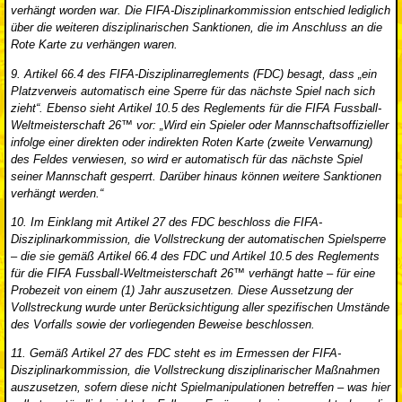
verhängt worden war. Die FIFA-Disziplinarkommission entschied lediglich
über die weiteren disziplinarischen Sanktionen, die im Anschluss an die
Rote Karte zu verhängen waren.
9. Artikel 66.4 des FIFA-Disziplinarreglements (FDC) besagt, dass „ein
Platzverweis automatisch eine Sperre für das nächste Spiel nach sich
zieht“. Ebenso sieht Artikel 10.5 des Reglements für die FIFA Fussball-
Weltmeisterschaft 26™ vor: „Wird ein Spieler oder Mannschaftsoffizieller
infolge einer direkten oder indirekten Roten Karte (zweite Verwarnung)
des Feldes verwiesen, so wird er automatisch für das nächste Spiel
seiner Mannschaft gesperrt. Darüber hinaus können weitere Sanktionen
verhängt werden.“
10. Im Einklang mit Artikel 27 des FDC beschloss die FIFA-
Disziplinarkommission, die Vollstreckung der automatischen Spielsperre
– die sie gemäß Artikel 66.4 des FDC und Artikel 10.5 des Reglements
für die FIFA Fussball-Weltmeisterschaft 26™ verhängt hatte – für eine
Probezeit von einem (1) Jahr auszusetzen. Diese Aussetzung der
Vollstreckung wurde unter Berücksichtigung aller spezifischen Umstände
des Vorfalls sowie der vorliegenden Beweise beschlossen.
11. Gemäß Artikel 27 des FDC steht es im Ermessen der FIFA-
Disziplinarkommission, die Vollstreckung disziplinarischer Maßnahmen
auszusetzen, sofern diese nicht Spielmanipulationen betreffen – was hier