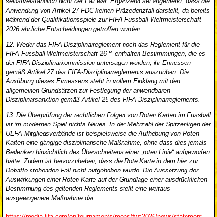
selbstverständlich nicht der Fall war. Ergänzend sei angemerkt, dass die
Anwendung von Artikel 27 FDC keinen Präzedenzfall darstellt, da bereits
während der Qualifikationsspiele zur FIFA Fussball-Weltmeisterschaft
2026 ähnliche Entscheidungen getroffen wurden.
12. Weder das FIFA-Disziplinarreglement noch das Reglement für die
FIFA Fussball-Weltmeisterschaft 26™ enthalten Bestimmungen, die es
der FIFA-Disziplinarkommission untersagen würden, ihr Ermessen
gemäß Artikel 27 des FIFA-Disziplinarreglements auszuüben. Die
Ausübung dieses Ermessens steht in vollem Einklang mit den
allgemeinen Grundsätzen zur Festlegung der anwendbaren
Disziplinarsanktion gemäß Artikel 25 des FIFA-Disziplinarreglements.
13. Die Überprüfung der rechtlichen Folgen von Roten Karten im Fussball
ist im modernen Spiel nichts Neues. In der Mehrzahl der Spitzenligen der
UEFA-Mitgliedsverbände ist beispielsweise die Aufhebung von Roten
Karten eine gängige disziplinarische Maßnahme, ohne dass dies jemals
Bedenken hinsichtlich des Überschreitens einer „roten Linie“ aufgeworfen
hätte. Zudem ist hervorzuheben, dass die Rote Karte in dem hier zur
Debatte stehenden Fall nicht aufgehoben wurde. Die Aussetzung der
Auswirkungen einer Roten Karte auf der Grundlage einer ausdrücklichen
Bestimmung des geltenden Reglements stellt eine weitaus
ausgewogenere Maßnahme dar.
https://media.fifa.com/en/tournaments/mens/fwc2026/news/statement-