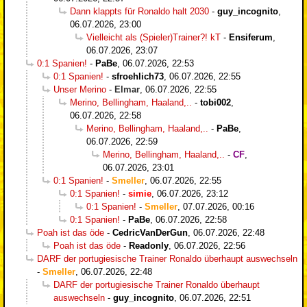
Dann klappts für Ronaldo halt 2030
-
guy_incognito
,
06.07.2026, 23:00
Vielleicht als (Spieler)Trainer?! kT
-
Ensiferum
,
06.07.2026, 23:07
0:1 Spanien!
-
PaBe
,
06.07.2026, 22:53
0:1 Spanien!
-
sfroehlich73
,
06.07.2026, 22:55
Unser Merino
-
Elmar
,
06.07.2026, 22:55
Merino, Bellingham, Haaland,..
-
tobi002
,
06.07.2026, 22:58
Merino, Bellingham, Haaland,..
-
PaBe
,
06.07.2026, 22:59
Merino, Bellingham, Haaland,..
-
CF
,
06.07.2026, 23:01
0:1 Spanien!
-
Smeller
,
06.07.2026, 22:55
0:1 Spanien!
-
simie
,
06.07.2026, 23:12
0:1 Spanien!
-
Smeller
,
07.07.2026, 00:16
0:1 Spanien!
-
PaBe
,
06.07.2026, 22:58
Poah ist das öde
-
CedricVanDerGun
,
06.07.2026, 22:48
Poah ist das öde
-
Readonly
,
06.07.2026, 22:56
DARF der portugiesische Trainer Ronaldo überhaupt auswechseln
-
Smeller
,
06.07.2026, 22:48
DARF der portugiesische Trainer Ronaldo überhaupt
auswechseln
-
guy_incognito
,
06.07.2026, 22:51