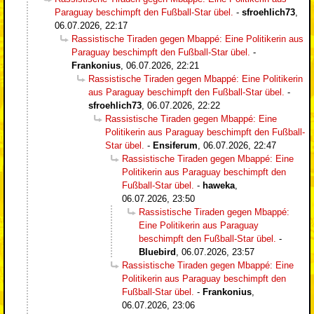
Paraguay beschimpft den Fußball-Star übel.
-
sfroehlich73
,
06.07.2026, 22:17
Rassistische Tiraden gegen Mbappé: Eine Politikerin aus
Paraguay beschimpft den Fußball-Star übel.
-
Frankonius
,
06.07.2026, 22:21
Rassistische Tiraden gegen Mbappé: Eine Politikerin
aus Paraguay beschimpft den Fußball-Star übel.
-
sfroehlich73
,
06.07.2026, 22:22
Rassistische Tiraden gegen Mbappé: Eine
Politikerin aus Paraguay beschimpft den Fußball-
Star übel.
-
Ensiferum
,
06.07.2026, 22:47
Rassistische Tiraden gegen Mbappé: Eine
Politikerin aus Paraguay beschimpft den
Fußball-Star übel.
-
haweka
,
06.07.2026, 23:50
Rassistische Tiraden gegen Mbappé:
Eine Politikerin aus Paraguay
beschimpft den Fußball-Star übel.
-
Bluebird
,
06.07.2026, 23:57
Rassistische Tiraden gegen Mbappé: Eine
Politikerin aus Paraguay beschimpft den
Fußball-Star übel.
-
Frankonius
,
06.07.2026, 23:06