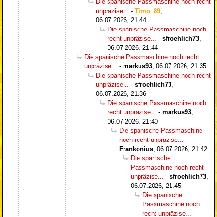
Die spanische Passmaschine noch recht
unpräzise...
-
Timo_89
,
06.07.2026, 21:44
Die spanische Passmaschine noch
recht unpräzise...
-
sfroehlich73
,
06.07.2026, 21:44
Die spanische Passmaschine noch recht
unpräzise...
-
markus93
,
06.07.2026, 21:35
Die spanische Passmaschine noch recht
unpräzise...
-
sfroehlich73
,
06.07.2026, 21:36
Die spanische Passmaschine noch
recht unpräzise...
-
markus93
,
06.07.2026, 21:40
Die spanische Passmaschine
noch recht unpräzise...
-
Frankonius
,
06.07.2026, 21:42
Die spanische
Passmaschine noch recht
unpräzise...
-
sfroehlich73
,
06.07.2026, 21:45
Die spanische
Passmaschine noch
recht unpräzise...
-