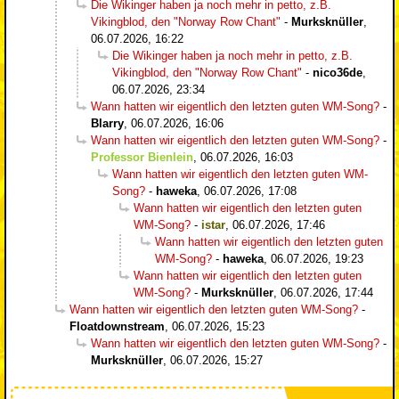
Die Wikinger haben ja noch mehr in petto, z.B.
Vikingblod, den "Norway Row Chant"
-
Murksknüller
,
06.07.2026, 16:22
Die Wikinger haben ja noch mehr in petto, z.B.
Vikingblod, den "Norway Row Chant"
-
nico36de
,
06.07.2026, 23:34
Wann hatten wir eigentlich den letzten guten WM-Song?
-
Blarry
,
06.07.2026, 16:06
Wann hatten wir eigentlich den letzten guten WM-Song?
-
Professor Bienlein
,
06.07.2026, 16:03
Wann hatten wir eigentlich den letzten guten WM-
Song?
-
haweka
,
06.07.2026, 17:08
Wann hatten wir eigentlich den letzten guten
WM-Song?
-
istar
,
06.07.2026, 17:46
Wann hatten wir eigentlich den letzten guten
WM-Song?
-
haweka
,
06.07.2026, 19:23
Wann hatten wir eigentlich den letzten guten
WM-Song?
-
Murksknüller
,
06.07.2026, 17:44
Wann hatten wir eigentlich den letzten guten WM-Song?
-
Floatdownstream
,
06.07.2026, 15:23
Wann hatten wir eigentlich den letzten guten WM-Song?
-
Murksknüller
,
06.07.2026, 15:27