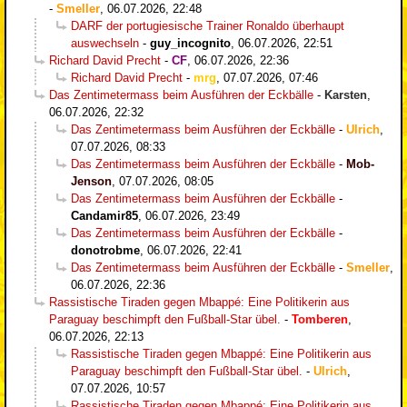
-
Smeller
,
06.07.2026, 22:48
DARF der portugiesische Trainer Ronaldo überhaupt
auswechseln
-
guy_incognito
,
06.07.2026, 22:51
Richard David Precht
-
CF
,
06.07.2026, 22:36
Richard David Precht
-
mrg
,
07.07.2026, 07:46
Das Zentimetermass beim Ausführen der Eckbälle
-
Karsten
,
06.07.2026, 22:32
Das Zentimetermass beim Ausführen der Eckbälle
-
Ulrich
,
07.07.2026, 08:33
Das Zentimetermass beim Ausführen der Eckbälle
-
Mob-
Jenson
,
07.07.2026, 08:05
Das Zentimetermass beim Ausführen der Eckbälle
-
Candamir85
,
06.07.2026, 23:49
Das Zentimetermass beim Ausführen der Eckbälle
-
donotrobme
,
06.07.2026, 22:41
Das Zentimetermass beim Ausführen der Eckbälle
-
Smeller
,
06.07.2026, 22:36
Rassistische Tiraden gegen Mbappé: Eine Politikerin aus
Paraguay beschimpft den Fußball-Star übel.
-
Tomberen
,
06.07.2026, 22:13
Rassistische Tiraden gegen Mbappé: Eine Politikerin aus
Paraguay beschimpft den Fußball-Star übel.
-
Ulrich
,
07.07.2026, 10:57
Rassistische Tiraden gegen Mbappé: Eine Politikerin aus