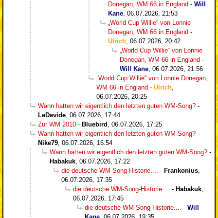
Donegan, WM 66 in England
-
Will
Kane
,
06.07.2026, 21:53
„World Cup Willie“ von Lonnie
Donegan, WM 66 in England
-
Ulrich
,
06.07.2026, 20:42
„World Cup Willie“ von Lonnie
Donegan, WM 66 in England
-
Will Kane
,
06.07.2026, 21:56
„World Cup Willie“ von Lonnie Donegan,
WM 66 in England
-
Ulrich
,
06.07.2026, 20:25
Wann hatten wir eigentlich den letzten guten WM-Song?
-
LeDavide
,
06.07.2026, 17:44
Zur WM 2010
-
Bluebird
,
06.07.2026, 17:25
Wann hatten wir eigentlich den letzten guten WM-Song?
-
Nike79
,
06.07.2026, 16:54
Wann hatten wir eigentlich den letzten guten WM-Song?
-
Habakuk
,
06.07.2026, 17:22
die deutsche WM-Song-Historie....
-
Frankonius
,
06.07.2026, 17:35
die deutsche WM-Song-Historie....
-
Habakuk
,
06.07.2026, 17:45
die deutsche WM-Song-Historie....
-
Will
Kane
,
06.07.2026, 19:35