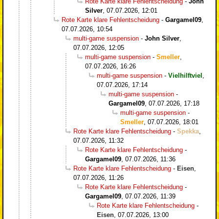
Rote Karte klare Fehlentscheidung
-
John
Silver
,
07.07.2026, 12:01
Rote Karte klare Fehlentscheidung
-
Gargamel09
,
07.07.2026, 10:54
multi-game suspension
-
John Silver
,
07.07.2026, 12:05
multi-game suspension
-
Smeller
,
07.07.2026, 16:26
multi-game suspension
-
Vielhilftviel
,
07.07.2026, 17:14
multi-game suspension
-
Gargamel09
,
07.07.2026, 17:18
multi-game suspension
-
Smeller
,
07.07.2026, 18:01
Rote Karte klare Fehlentscheidung
-
Spekka
,
07.07.2026, 11:32
Rote Karte klare Fehlentscheidung
-
Gargamel09
,
07.07.2026, 11:36
Rote Karte klare Fehlentscheidung
-
Eisen
,
07.07.2026, 11:26
Rote Karte klare Fehlentscheidung
-
Gargamel09
,
07.07.2026, 11:39
Rote Karte klare Fehlentscheidung
-
Eisen
,
07.07.2026, 13:00