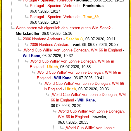
Portugal - Spanien: Vorfreude
-
stoffel85
,
06.07.2026, 19:15
Portugal - Spanien: Vorfreude
-
Frankonius
,
06.07.2026, 19:27
Portugal - Spanien: Vorfreude
-
Timo_89
,
06.07.2026, 19:27
Wann hatten wir eigentlich den letzten guten WM-Song?
-
Murksknüller
,
06.07.2026, 15:16
2006 Nordend Antistars
-
Sascha
,
06.07.2026, 20:11
2006 Nordend Antistars
-
vanti86
,
06.07.2026, 20:37
„World Cup Willie“ von Lonnie Donegan, WM 66 in England
-
Will Kane
,
06.07.2026, 19:32
„World Cup Willie“ von Lonnie Donegan, WM 66 in
England
-
Ulrich
,
06.07.2026, 19:38
„World Cup Willie“ von Lonnie Donegan, WM 66 in
England
-
Will Kane
,
06.07.2026, 19:41
„World Cup Willie“ von Lonnie Donegan, WM 66
in England
-
Ulrich
,
06.07.2026, 20:06
„World Cup Willie“ von Lonnie Donegan, WM
66 in England
-
Will Kane
,
06.07.2026, 20:20
„World Cup Willie“ von Lonnie Donegan,
WM 66 in England
-
haweka
,
06.07.2026, 20:33
„World Cup Willie“ von Lonnie