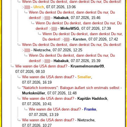
Wenn Du denkst Du denkst, dann denkst Du nur, Du denkst!
:-)))))
-
Ulrich
,
07.07.2026, 13:06
Wenn Du denkst Du denkst, dann denkst Du nur, Du
denkst! :-)))))
-
Habakuk
,
07.07.2026, 15:46
Wenn Du denkst Du denkst, dann denkst Du nur, Du
denkst! :-)))))
-
MirkoWSG
,
07.07.2026, 17:39
Wenn Du denkst Du denkst, dann denkst Du nur,
Du denkst! :-)))))
-
Karsten
,
07.07.2026, 17:42
Wenn Du denkst Du denkst, dann denkst Du nur, Du denkst!
:-)))))
-
Nietzsche
,
07.07.2026, 12:25
Wenn Du denkst Du denkst, dann denkst Du nur, Du
denkst! :-)))))
-
Habakuk
,
07.07.2026, 15:39
Wie waren die USA denn drauf?
-
Kruemelmonster09
,
07.07.2026, 08:10
Wie waren die USA denn drauf?
-
Smeller
,
07.07.2026, 16:19
"Natürlich kontrovers": Balogun äußert sich erstmals selbst
-
Murksknüller
,
07.07.2026, 11:48
Wie waren die USA denn drauf?
-
Kapitän Haddock
,
07.07.2026, 10:41
Wie waren die USA denn drauf?
-
Franke
,
07.07.2026, 13:19
Wie waren die USA denn drauf?
-
Nietzsche
,
07.07.2026, 10:27