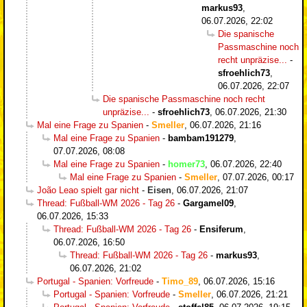
markus93
,
06.07.2026, 22:02
Die spanische
Passmaschine noch
recht unpräzise...
-
sfroehlich73
,
06.07.2026, 22:07
Die spanische Passmaschine noch recht
unpräzise...
-
sfroehlich73
,
06.07.2026, 21:30
Mal eine Frage zu Spanien
-
Smeller
,
06.07.2026, 21:16
Mal eine Frage zu Spanien
-
bambam191279
,
07.07.2026, 08:08
Mal eine Frage zu Spanien
-
homer73
,
06.07.2026, 22:40
Mal eine Frage zu Spanien
-
Smeller
,
07.07.2026, 00:17
João Leao spielt gar nicht
-
Eisen
,
06.07.2026, 21:07
Thread: Fußball-WM 2026 - Tag 26
-
Gargamel09
,
06.07.2026, 15:33
Thread: Fußball-WM 2026 - Tag 26
-
Ensiferum
,
06.07.2026, 16:50
Thread: Fußball-WM 2026 - Tag 26
-
markus93
,
06.07.2026, 21:02
Portugal - Spanien: Vorfreude
-
Timo_89
,
06.07.2026, 15:16
Portugal - Spanien: Vorfreude
-
Smeller
,
06.07.2026, 21:21