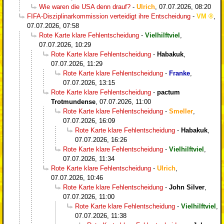
Wie waren die USA denn drauf?
-
Ulrich
,
07.07.2026, 08:20
FIFA-Disziplinarkommission verteidigt ihre Entscheidung
-
VM
,
07.07.2026, 07:58
Rote Karte klare Fehlentscheidung
-
Vielhilftviel
,
07.07.2026, 10:29
Rote Karte klare Fehlentscheidung
-
Habakuk
,
07.07.2026, 11:29
Rote Karte klare Fehlentscheidung
-
Franke
,
07.07.2026, 13:15
Rote Karte klare Fehlentscheidung
-
pactum
Trotmundense
,
07.07.2026, 11:00
Rote Karte klare Fehlentscheidung
-
Smeller
,
07.07.2026, 16:09
Rote Karte klare Fehlentscheidung
-
Habakuk
,
07.07.2026, 16:26
Rote Karte klare Fehlentscheidung
-
Vielhilftviel
,
07.07.2026, 11:34
Rote Karte klare Fehlentscheidung
-
Ulrich
,
07.07.2026, 10:46
Rote Karte klare Fehlentscheidung
-
John Silver
,
07.07.2026, 11:00
Rote Karte klare Fehlentscheidung
-
Vielhilftviel
,
07.07.2026, 11:38