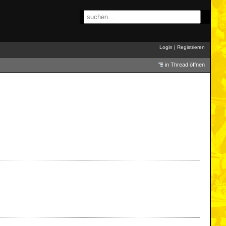
Login
|
Registrieren
in Thread öffnen