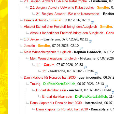
2:1 Belgien. Abwehr USA eine Katastrophe.
-
Ensiferum
,
07.
2:1 Belgien. Abwehr USA eine Katastrophe.
-
Smeller
,
0
2:1 Belgien. Abwehr USA eine Katastrophe.
-
Ensife
Direkte Antwort
-
Smeller
,
07.07.2026, 02:33
Absolut lächerlicher Freistoß bringt den Ausgleich
-
Smeller
Absolut lächerlicher Freistoß bringt den Ausgleich
-
Gar
1:0 Belgien
-
Ensiferum
,
07.07.2026, 02:11
Jawollo
-
Smeller
,
07.07.2026, 02:10
Mein Wunschergebnis für gleich
-
Kapitän Haddock
,
07.07.2
Mein Wunschergebnis für gleich
-
Nietzsche
,
07.07.2026
1:1
-
Garum
,
07.07.2026, 02:33
1:1
-
Nietzsche
,
07.07.2026, 02:34
Dann klappts für Ronaldo halt 2030
-
guy_incognito
,
06.07.
Traurig
-
DieRoteKarteZahlIch
,
06.07.2026, 23:13
Er darf dankbar sein
-
micha87
,
07.07.2026, 00:49
Er darf dankbar sein
-
DieRoteKarteZahlIch
,
11.
Dann klappts für Ronaldo halt 2030
-
Intertanked
,
06.07.
Dann klappts für Ronaldo halt 2030
-
DanzaStyle
,
07