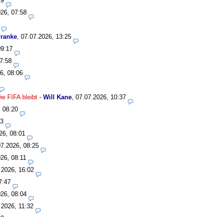
29
26, 07:58
ranke
,
07.07.2026, 13:25
09:17
7:58
6, 08:06
e FIFA bleibt
-
Will Kane
,
07.07.2026, 10:37
, 08:20
33
26, 08:01
07.2026, 08:25
26, 08:11
.2026, 16:02
7:47
26, 08:04
.2026, 11:32