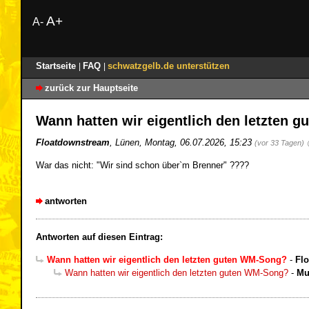
A+
A-
Startseite
FAQ
schwatzgelb.de unterstützen
|
|
zurück zur Hauptseite
Wann hatten wir eigentlich den letzten
Floatdownstream
,
Lünen
,
Montag, 06.07.2026, 15:23
(vor 33 Tagen)
War das nicht: "Wir sind schon über`m Brenner" ????
antworten
Antworten auf diesen Eintrag:
Wann hatten wir eigentlich den letzten guten WM-Song?
-
Fl
Wann hatten wir eigentlich den letzten guten WM-Song?
-
Mu