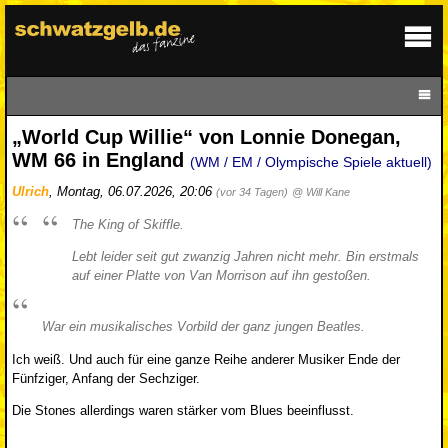
„World Cup Willie“ von Lonnie Donegan,
WM 66 in England
(WM / EM / Olympische Spiele aktuell)
Ulrich
,
Montag, 06.07.2026, 20:06
(vor 34 Tagen)
@ Will Kane
The King of Skiffle.
Lebt leider seit gut zwanzig Jahren nicht mehr. Bin erstmals
auf einer Platte von Van Morrison auf ihn gestoßen.
War ein musikalisches Vorbild der ganz jungen Beatles.
Ich weiß. Und auch für eine ganze Reihe anderer Musiker Ende der
Fünfziger, Anfang der Sechziger.
Die Stones allerdings waren stärker vom Blues beeinflusst.