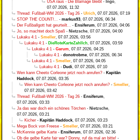
USA raus - Die Blamage bleibt
-
Ingo
,
07.07.2026, 11:32
Thread: Fußball-WM 2026 - Tag 26
-
Ulrich
,
07.07.2026, 07:19
STOP THE COUNT!...
-
markus93
,
07.07.2026, 06:34
Der Fußballgott hat geurteilt...
-
Ensiferum
,
07.07.2026, 04:06
Jo, so machtet doch Spaß
-
Nietzsche
,
07.07.2026, 04:00
Lukaku 4:1
-
Smeller
,
07.07.2026, 03:56
Lukaku 4:1
-
DieRoteKarteZahlIch
,
07.07.2026, 03:59
Lukaku 4:1
-
Garum
,
07.07.2026, 04:25
Lukaku 4:1
-
donotrobme
,
07.07.2026, 06:34
Lukaku 4:1
-
Smeller
,
07.07.2026, 04:05
Lukaku 4:1
-
Dudi
,
07.07.2026, 07:10
Wen kann Cheeto Corleone jetzt noch anrufen?
-
Kapitän
Haddock
,
07.07.2026, 03:35
Wen kann Cheeto Corleone jetzt noch anrufen?
-
Smeller
,
07.07.2026, 03:42
Thread: Fußball-WM 2026 - Tag 26
-
Ensiferum
,
07.07.2026, 03:33
Ja das war doch ein schönes Törchen
-
Nietzsche
,
07.07.2026, 03:21
Kicher
-
Kapitän Haddock
,
07.07.2026, 03:23
Mega Bock von Freese
-
Smeller
,
07.07.2026, 03:21
McKennie gelbe Karte
-
Ensiferum
,
07.07.2026, 02:36
Ob die gelbe Karte fair war? Donny, ruf da mal an bitte!
-