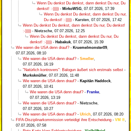
Wenn Du denkst Du denkst, dann denkst Du nur, Du
denkst! :-)))))
-
MirkoWSG
,
07.07.2026, 17:39
Wenn Du denkst Du denkst, dann denkst Du nur,
Du denkst! :-)))))
-
Karsten
,
07.07.2026, 17:42
Wenn Du denkst Du denkst, dann denkst Du nur, Du denkst!
:-)))))
-
Nietzsche
,
07.07.2026, 12:25
Wenn Du denkst Du denkst, dann denkst Du nur, Du
denkst! :-)))))
-
Habakuk
,
07.07.2026, 15:39
Wie waren die USA denn drauf?
-
Kruemelmonster09
,
07.07.2026, 08:10
Wie waren die USA denn drauf?
-
Smeller
,
07.07.2026, 16:19
"Natürlich kontrovers": Balogun äußert sich erstmals selbst
-
Murksknüller
,
07.07.2026, 11:48
Wie waren die USA denn drauf?
-
Kapitän Haddock
,
07.07.2026, 10:41
Wie waren die USA denn drauf?
-
Franke
,
07.07.2026, 13:19
Wie waren die USA denn drauf?
-
Nietzsche
,
07.07.2026, 10:27
Wie waren die USA denn drauf?
-
Ulrich
,
07.07.2026, 08:20
FIFA-Disziplinarkommission verteidigt ihre Entscheidung
-
VM
,
07.07.2026, 07:58
Rote Karte klare Fehlentscheidung
-
Vielhilftviel
,