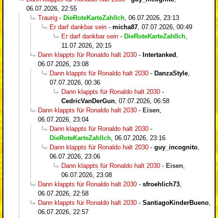
06.07.2026, 22:55
Traurig
-
DieRoteKarteZahlIch
,
06.07.2026, 23:13
Er darf dankbar sein
-
micha87
,
07.07.2026, 00:49
Er darf dankbar sein
-
DieRoteKarteZahlIch
,
11.07.2026, 20:15
Dann klappts für Ronaldo halt 2030
-
Intertanked
,
06.07.2026, 23:08
Dann klappts für Ronaldo halt 2030
-
DanzaStyle
,
07.07.2026, 00:36
Dann klappts für Ronaldo halt 2030
-
CedricVanDerGun
,
07.07.2026, 06:58
Dann klappts für Ronaldo halt 2030
-
Eisen
,
06.07.2026, 23:04
Dann klappts für Ronaldo halt 2030
-
DieRoteKarteZahlIch
,
06.07.2026, 23:16
Dann klappts für Ronaldo halt 2030
-
guy_incognito
,
06.07.2026, 23:06
Dann klappts für Ronaldo halt 2030
-
Eisen
,
06.07.2026, 23:08
Dann klappts für Ronaldo halt 2030
-
sfroehlich73
,
06.07.2026, 22:58
Dann klappts für Ronaldo halt 2030
-
SantiagoKinderBueno
,
06.07.2026, 22:57