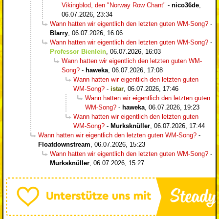
Vikingblod, den "Norway Row Chant"
-
nico36de
,
06.07.2026, 23:34
Wann hatten wir eigentlich den letzten guten WM-Song?
-
Blarry
,
06.07.2026, 16:06
Wann hatten wir eigentlich den letzten guten WM-Song?
-
Professor Bienlein
,
06.07.2026, 16:03
Wann hatten wir eigentlich den letzten guten WM-
Song?
-
haweka
,
06.07.2026, 17:08
Wann hatten wir eigentlich den letzten guten
WM-Song?
-
istar
,
06.07.2026, 17:46
Wann hatten wir eigentlich den letzten guten
WM-Song?
-
haweka
,
06.07.2026, 19:23
Wann hatten wir eigentlich den letzten guten
WM-Song?
-
Murksknüller
,
06.07.2026, 17:44
Wann hatten wir eigentlich den letzten guten WM-Song?
-
Floatdownstream
,
06.07.2026, 15:23
Wann hatten wir eigentlich den letzten guten WM-Song?
-
Murksknüller
,
06.07.2026, 15:27