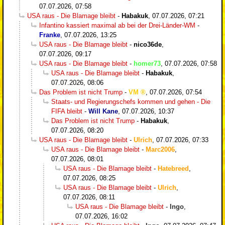
07.07.2026, 07:58
USA raus - Die Blamage bleibt
-
Habakuk
,
07.07.2026, 07:21
Infantino kassiert maximal ab bei der Drei-Länder-WM
-
Franke
,
07.07.2026, 13:25
USA raus - Die Blamage bleibt
-
nico36de
,
07.07.2026, 09:17
USA raus - Die Blamage bleibt
-
homer73
,
07.07.2026, 07:58
USA raus - Die Blamage bleibt
-
Habakuk
,
07.07.2026, 08:06
Das Problem ist nicht Trump
-
VM
,
07.07.2026, 07:54
Staats- und Regierungschefs kommen und gehen - Die
FIFA bleibt
-
Will Kane
,
07.07.2026, 10:37
Das Problem ist nicht Trump
-
Habakuk
,
07.07.2026, 08:20
USA raus - Die Blamage bleibt
-
Ulrich
,
07.07.2026, 07:33
USA raus - Die Blamage bleibt
-
Marc2006
,
07.07.2026, 08:01
USA raus - Die Blamage bleibt
-
Hatebreed
,
07.07.2026, 08:25
USA raus - Die Blamage bleibt
-
Ulrich
,
07.07.2026, 08:11
USA raus - Die Blamage bleibt
-
Ingo
,
07.07.2026, 16:02