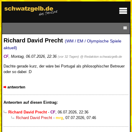
Richard David Precht
(WM / EM / Olympische Spiele
aktuell)
CF
,
Montag, 06.07.2026, 22:36
(vor 32 Tagen)
@ Redaktion schwatzgelb.de
Dachte gerade kurz, der wäre bei Portugal als philosophischer Betreuer
oder so dabei :D
antworten
Antworten auf diesen Eintrag:
Richard David Precht
-
CF
,
06.07.2026, 22:36
Richard David Precht
-
mrg
,
07.07.2026, 07:46