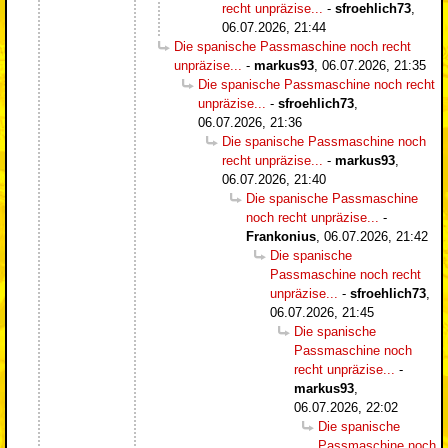
recht unpräzise...
-
sfroehlich73
,
06.07.2026, 21:44
Die spanische Passmaschine noch recht
unpräzise...
-
markus93
,
06.07.2026, 21:35
Die spanische Passmaschine noch recht
unpräzise...
-
sfroehlich73
,
06.07.2026, 21:36
Die spanische Passmaschine noch
recht unpräzise...
-
markus93
,
06.07.2026, 21:40
Die spanische Passmaschine
noch recht unpräzise...
-
Frankonius
,
06.07.2026, 21:42
Die spanische
Passmaschine noch recht
unpräzise...
-
sfroehlich73
,
06.07.2026, 21:45
Die spanische
Passmaschine noch
recht unpräzise...
-
markus93
,
06.07.2026, 22:02
Die spanische
Passmaschine noch