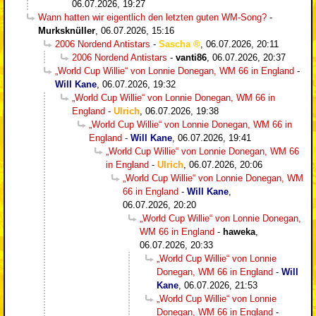
06.07.2026, 19:27
Wann hatten wir eigentlich den letzten guten WM-Song?
-
Murksknüller
,
06.07.2026, 15:16
2006 Nordend Antistars
-
Sascha
,
06.07.2026, 20:11
2006 Nordend Antistars
-
vanti86
,
06.07.2026, 20:37
„World Cup Willie“ von Lonnie Donegan, WM 66 in England
-
Will Kane
,
06.07.2026, 19:32
„World Cup Willie“ von Lonnie Donegan, WM 66 in
England
-
Ulrich
,
06.07.2026, 19:38
„World Cup Willie“ von Lonnie Donegan, WM 66 in
England
-
Will Kane
,
06.07.2026, 19:41
„World Cup Willie“ von Lonnie Donegan, WM 66
in England
-
Ulrich
,
06.07.2026, 20:06
„World Cup Willie“ von Lonnie Donegan, WM
66 in England
-
Will Kane
,
06.07.2026, 20:20
„World Cup Willie“ von Lonnie Donegan,
WM 66 in England
-
haweka
,
06.07.2026, 20:33
„World Cup Willie“ von Lonnie
Donegan, WM 66 in England
-
Will
Kane
,
06.07.2026, 21:53
„World Cup Willie“ von Lonnie
Donegan, WM 66 in England
-