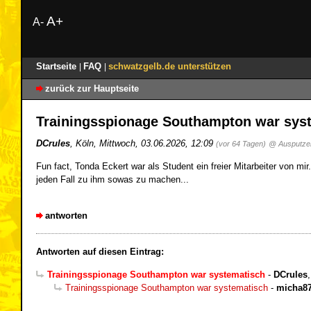
A+
A-
Startseite
FAQ
schwatzgelb.de unterstützen
|
|
zurück zur Hauptseite
Trainingsspionage Southampton war sys
DCrules
,
Köln
,
Mittwoch, 03.06.2026, 12:09
(vor 64 Tagen)
@ Ausputze
Fun fact, Tonda Eckert war als Student ein freier Mitarbeiter von m
jeden Fall zu ihm sowas zu machen...
antworten
Antworten auf diesen Eintrag:
Trainingsspionage Southampton war systematisch
-
DCrules
Trainingsspionage Southampton war systematisch
-
micha8