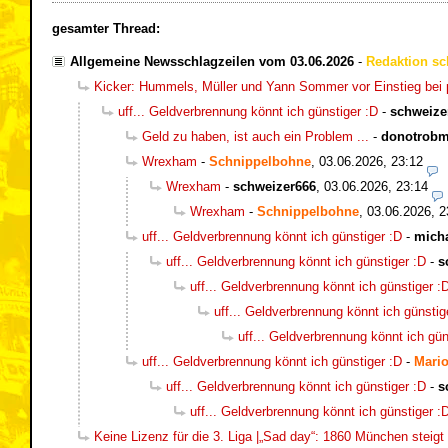
gesamter Thread:
Allgemeine Newsschlagzeilen vom 03.06.2026
-
Redaktion sc
Kicker: Hummels, Müller und Yann Sommer vor Einstieg bei p
uff... Geldverbrennung könnt ich günstiger :D
-
schweize
Geld zu haben, ist auch ein Problem ...
-
donotrob
Wrexham
-
Schnippelbohne
,
03.06.2026, 23:12
Wrexham
-
schweizer666
,
03.06.2026, 23:14
Wrexham
-
Schnippelbohne
,
03.06.2026, 2
uff... Geldverbrennung könnt ich günstiger :D
-
mich
uff... Geldverbrennung könnt ich günstiger :D
-
s
uff... Geldverbrennung könnt ich günstiger :
uff... Geldverbrennung könnt ich günstig
uff... Geldverbrennung könnt ich gün
uff... Geldverbrennung könnt ich günstiger :D
-
Mario
uff... Geldverbrennung könnt ich günstiger :D
-
s
uff... Geldverbrennung könnt ich günstiger :
Keine Lizenz für die 3. Liga |„Sad day“: 1860 München steigt 