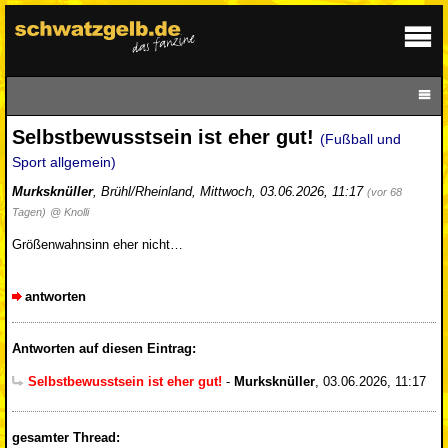
Selbstbewusstsein ist eher gut!
(Fußball und
Sport allgemein)
Murksknüller
,
Brühl/Rheinland
,
Mittwoch, 03.06.2026, 11:17
(vor 68
Tagen)
@ Knolli
Größenwahnsinn eher nicht…
antworten
Antworten auf diesen Eintrag:
Selbstbewusstsein ist eher gut!
-
Murksknüller
,
03.06.2026, 11:17
gesamter Thread: