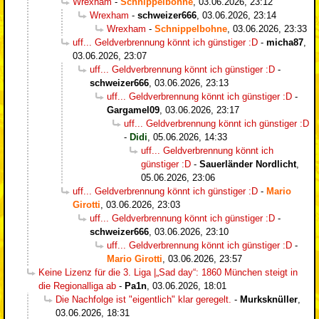
Wrexham
-
Schnippelbohne
,
03.06.2026, 23:12
Wrexham
-
schweizer666
,
03.06.2026, 23:14
Wrexham
-
Schnippelbohne
,
03.06.2026, 23:33
uff... Geldverbrennung könnt ich günstiger :D
-
micha87
,
03.06.2026, 23:07
uff... Geldverbrennung könnt ich günstiger :D
-
schweizer666
,
03.06.2026, 23:13
uff... Geldverbrennung könnt ich günstiger :D
-
Gargamel09
,
03.06.2026, 23:17
uff... Geldverbrennung könnt ich günstiger :D
-
Didi
,
05.06.2026, 14:33
uff... Geldverbrennung könnt ich
günstiger :D
-
Sauerländer Nordlicht
,
05.06.2026, 23:06
uff... Geldverbrennung könnt ich günstiger :D
-
Mario
Girotti
,
03.06.2026, 23:03
uff... Geldverbrennung könnt ich günstiger :D
-
schweizer666
,
03.06.2026, 23:10
uff... Geldverbrennung könnt ich günstiger :D
-
Mario Girotti
,
03.06.2026, 23:57
Keine Lizenz für die 3. Liga |„Sad day“: 1860 München steigt in
die Regionalliga ab
-
Pa1n
,
03.06.2026, 18:01
Die Nachfolge ist "eigentlich" klar geregelt.
-
Murksknüller
,
03.06.2026, 18:31