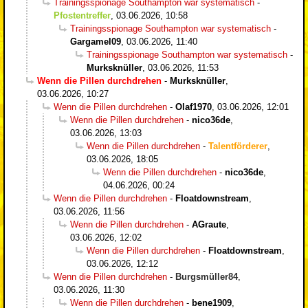
Trainingsspionage Southampton war systematisch
-
Pfostentreffer
,
03.06.2026, 10:58
Trainingsspionage Southampton war systematisch
-
Gargamel09
,
03.06.2026, 11:40
Trainingsspionage Southampton war systematisch
-
Murksknüller
,
03.06.2026, 11:53
Wenn die Pillen durchdrehen
-
Murksknüller
,
03.06.2026, 10:27
Wenn die Pillen durchdrehen
-
Olaf1970
,
03.06.2026, 12:01
Wenn die Pillen durchdrehen
-
nico36de
,
03.06.2026, 13:03
Wenn die Pillen durchdrehen
-
Talentförderer
,
03.06.2026, 18:05
Wenn die Pillen durchdrehen
-
nico36de
,
04.06.2026, 00:24
Wenn die Pillen durchdrehen
-
Floatdownstream
,
03.06.2026, 11:56
Wenn die Pillen durchdrehen
-
AGraute
,
03.06.2026, 12:02
Wenn die Pillen durchdrehen
-
Floatdownstream
,
03.06.2026, 12:12
Wenn die Pillen durchdrehen
-
Burgsmüller84
,
03.06.2026, 11:30
Wenn die Pillen durchdrehen
-
bene1909
,