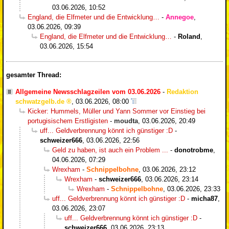
03.06.2026, 10:52
England, die Elfmeter und die Entwicklung…
-
Annegoe
,
03.06.2026, 09:39
England, die Elfmeter und die Entwicklung…
-
Roland
,
03.06.2026, 15:54
gesamter Thread:
Allgemeine Newsschlagzeilen vom 03.06.2026
-
Redaktion
schwatzgelb.de
,
03.06.2026, 08:00
Kicker: Hummels, Müller und Yann Sommer vor Einstieg bei
portugisischem Erstligisten
-
moudta
,
03.06.2026, 20:49
uff... Geldverbrennung könnt ich günstiger :D
-
schweizer666
,
03.06.2026, 22:56
Geld zu haben, ist auch ein Problem ...
-
donotrobme
,
04.06.2026, 07:29
Wrexham
-
Schnippelbohne
,
03.06.2026, 23:12
Wrexham
-
schweizer666
,
03.06.2026, 23:14
Wrexham
-
Schnippelbohne
,
03.06.2026, 23:33
uff... Geldverbrennung könnt ich günstiger :D
-
micha87
,
03.06.2026, 23:07
uff... Geldverbrennung könnt ich günstiger :D
-
schweizer666
,
03.06.2026, 23:13