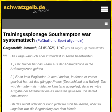
Trainingsspionage Southampton war
systematisch
(Fußball und Sport allgemein)
Gargamel09
,
Mittwoch, 03.06.2026, 11:40
(vor 64 Tagen)
@ Pfostentreffer
Die Frage kann ich aber zumindest in Teilen beantworten.
1.) Der Trainer hat das Team aus der Abstiegszone in die
Auftstiegszone geführt.
2.) Er ist kein Engländer. In den Ländern, in denen er vorher
gearbeit hat, ist das gängige Praxis (Deutschland und Italien). Das
wird ihm intern als milderner Umstand ausgelegt, denn es wäre
Aufgabe der Mitarbeiter die es wussten gewesen, ihn darauf
hinzuweisen.
Ob das reicht oder nicht kann jeder für sich beurteilen, aber so
ungefähr war die Begründung aus dem Verein.