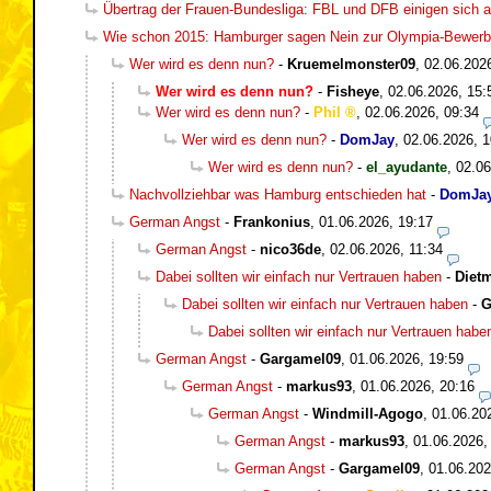
Übertrag der Frauen-Bundesliga: FBL und DFB einigen sich a
Wie schon 2015: Hamburger sagen Nein zur Olympia-Bewer
Wer wird es denn nun?
-
Kruemelmonster09
,
02.06.202
Wer wird es denn nun?
-
Fisheye
,
02.06.2026, 15:
Wer wird es denn nun?
-
Phil
,
02.06.2026, 09:34
Wer wird es denn nun?
-
DomJay
,
02.06.2026, 1
Wer wird es denn nun?
-
el_ayudante
,
02.06
Nachvollziehbar was Hamburg entschieden hat
-
DomJa
German Angst
-
Frankonius
,
01.06.2026, 19:17
German Angst
-
nico36de
,
02.06.2026, 11:34
Dabei sollten wir einfach nur Vertrauen haben
-
Diet
Dabei sollten wir einfach nur Vertrauen haben
-
G
Dabei sollten wir einfach nur Vertrauen habe
German Angst
-
Gargamel09
,
01.06.2026, 19:59
German Angst
-
markus93
,
01.06.2026, 20:16
German Angst
-
Windmill-Agogo
,
01.06.20
German Angst
-
markus93
,
01.06.2026,
German Angst
-
Gargamel09
,
01.06.202