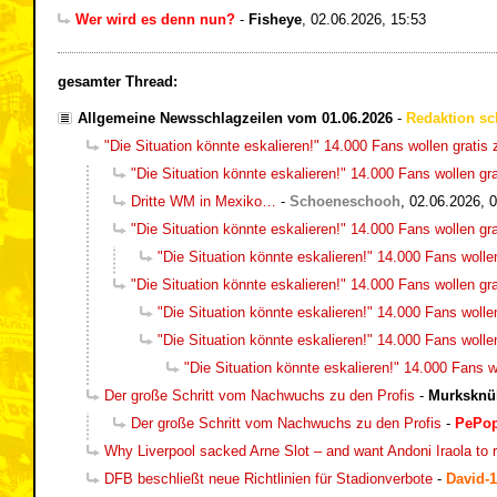
Wer wird es denn nun?
-
Fisheye
,
02.06.2026, 15:53
gesamter Thread:
Allgemeine Newsschlagzeilen vom 01.06.2026
-
Redaktion sc
"Die Situation könnte eskalieren!" 14.000 Fans wollen grati
"Die Situation könnte eskalieren!" 14.000 Fans wollen g
Dritte WM in Mexiko…
-
Schoeneschooh
,
02.06.2026, 
"Die Situation könnte eskalieren!" 14.000 Fans wollen g
"Die Situation könnte eskalieren!" 14.000 Fans woll
"Die Situation könnte eskalieren!" 14.000 Fans wollen g
"Die Situation könnte eskalieren!" 14.000 Fans woll
"Die Situation könnte eskalieren!" 14.000 Fans woll
"Die Situation könnte eskalieren!" 14.000 Fans 
Der große Schritt vom Nachwuchs zu den Profis
-
Murksknül
Der große Schritt vom Nachwuchs zu den Profis
-
PePo
Why Liverpool sacked Arne Slot – and want Andoni Iraola to 
DFB beschließt neue Richtlinien für Stadionverbote
-
David-1