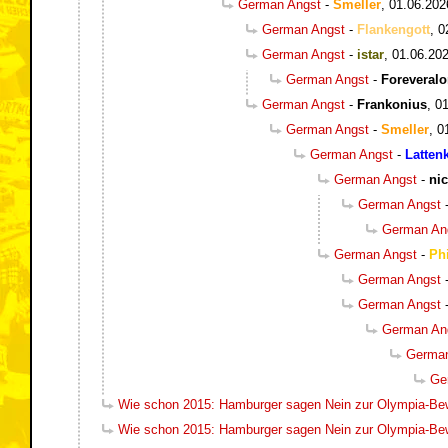
German Angst
-
Smeller
,
01.06.202
German Angst
-
Flankengott
,
0
German Angst
-
istar
,
01.06.202
German Angst
-
Foreveral
German Angst
-
Frankonius
,
01
German Angst
-
Smeller
,
0
German Angst
-
Latten
German Angst
-
ni
German Angst
German An
German Angst
-
Phi
German Angst
German Angst
German An
German
Ge
Wie schon 2015: Hamburger sagen Nein zur Olympia-Be
Wie schon 2015: Hamburger sagen Nein zur Olympia-Be