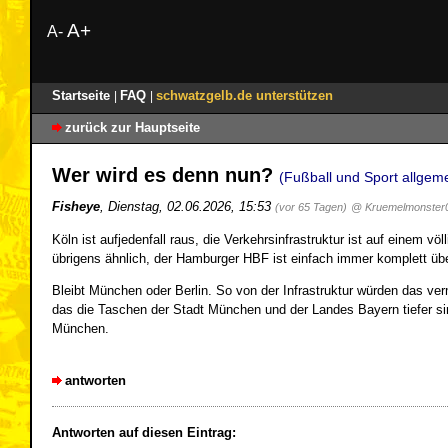
A+
A-
Startseite
FAQ
schwatzgelb.de unterstützen
|
|
zurück zur Hauptseite
Wer wird es denn nun?
(Fußball und Sport allgem
Fisheye
,
Dienstag, 02.06.2026, 15:53
(vor 65 Tagen)
@ Kruemelmonster
Köln ist aufjedenfall raus, die Verkehrsinfrastruktur ist auf einem 
übrigens ähnlich, der Hamburger HBF ist einfach immer komplett übe
Bleibt München oder Berlin. So von der Infrastruktur würden das ver
das die Taschen der Stadt München und der Landes Bayern tiefer si
München.
antworten
Antworten auf diesen Eintrag: