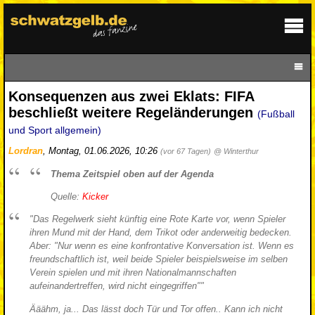
Konsequenzen aus zwei Eklats: FIFA
beschließt weitere Regeländerungen
(Fußball
und Sport allgemein)
Lordran
,
Montag, 01.06.2026, 10:26
(vor 67 Tagen)
@ Winterthur
Thema Zeitspiel oben auf der Agenda
Quelle:
Kicker
"Das Regelwerk sieht künftig eine Rote Karte vor, wenn Spieler
ihren Mund mit der Hand, dem Trikot oder anderweitig bedecken.
Aber: "Nur wenn es eine konfrontative Konversation ist. Wenn es
freundschaftlich ist, weil beide Spieler beispielsweise im selben
Verein spielen und mit ihren Nationalmannschaften
aufeinandertreffen, wird nicht eingegriffen""
Ääähm, ja... Das lässt doch Tür und Tor offen.. Kann ich nicht