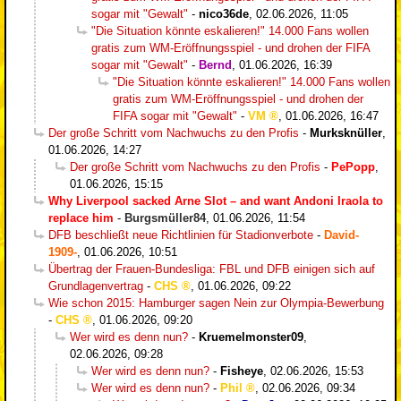
sogar mit "Gewalt"
-
nico36de
,
02.06.2026, 11:05
"Die Situation könnte eskalieren!" 14.000 Fans wollen
gratis zum WM-Eröffnungsspiel - und drohen der FIFA
sogar mit "Gewalt"
-
Bernd
,
01.06.2026, 16:39
"Die Situation könnte eskalieren!" 14.000 Fans wollen
gratis zum WM-Eröffnungsspiel - und drohen der
FIFA sogar mit "Gewalt"
-
VM
,
01.06.2026, 16:47
Der große Schritt vom Nachwuchs zu den Profis
-
Murksknüller
,
01.06.2026, 14:27
Der große Schritt vom Nachwuchs zu den Profis
-
PePopp
,
01.06.2026, 15:15
Why Liverpool sacked Arne Slot – and want Andoni Iraola to
replace him
-
Burgsmüller84
,
01.06.2026, 11:54
DFB beschließt neue Richtlinien für Stadionverbote
-
David-
1909-
,
01.06.2026, 10:51
Übertrag der Frauen-Bundesliga: FBL und DFB einigen sich auf
Grundlagenvertrag
-
CHS
,
01.06.2026, 09:22
Wie schon 2015: Hamburger sagen Nein zur Olympia-Bewerbung
-
CHS
,
01.06.2026, 09:20
Wer wird es denn nun?
-
Kruemelmonster09
,
02.06.2026, 09:28
Wer wird es denn nun?
-
Fisheye
,
02.06.2026, 15:53
Wer wird es denn nun?
-
Phil
,
02.06.2026, 09:34