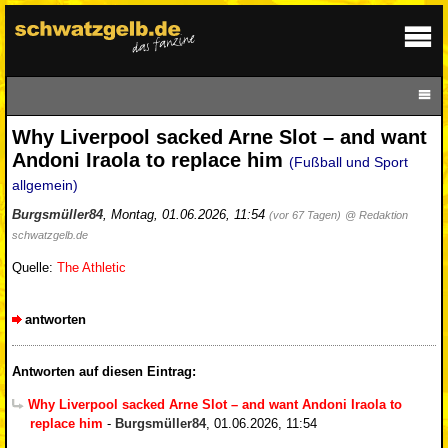
Why Liverpool sacked Arne Slot – and want
Andoni Iraola to replace him
(Fußball und Sport
allgemein)
Burgsmüller84
,
Montag, 01.06.2026, 11:54
(vor 67 Tagen)
@ Redaktion
schwatzgelb.de
Quelle:
The Athletic
antworten
Antworten auf diesen Eintrag:
Why Liverpool sacked Arne Slot – and want Andoni Iraola to
replace him
-
Burgsmüller84
,
01.06.2026, 11:54