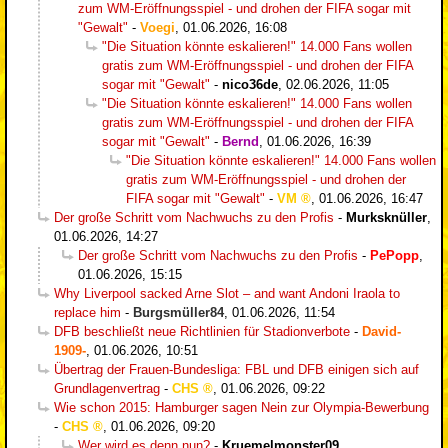
zum WM-Eröffnungsspiel - und drohen der FIFA sogar mit
"Gewalt"
-
Voegi
,
01.06.2026, 16:08
"Die Situation könnte eskalieren!" 14.000 Fans wollen
gratis zum WM-Eröffnungsspiel - und drohen der FIFA
sogar mit "Gewalt"
-
nico36de
,
02.06.2026, 11:05
"Die Situation könnte eskalieren!" 14.000 Fans wollen
gratis zum WM-Eröffnungsspiel - und drohen der FIFA
sogar mit "Gewalt"
-
Bernd
,
01.06.2026, 16:39
"Die Situation könnte eskalieren!" 14.000 Fans wollen
gratis zum WM-Eröffnungsspiel - und drohen der
FIFA sogar mit "Gewalt"
-
VM
,
01.06.2026, 16:47
Der große Schritt vom Nachwuchs zu den Profis
-
Murksknüller
,
01.06.2026, 14:27
Der große Schritt vom Nachwuchs zu den Profis
-
PePopp
,
01.06.2026, 15:15
Why Liverpool sacked Arne Slot – and want Andoni Iraola to
replace him
-
Burgsmüller84
,
01.06.2026, 11:54
DFB beschließt neue Richtlinien für Stadionverbote
-
David-
1909-
,
01.06.2026, 10:51
Übertrag der Frauen-Bundesliga: FBL und DFB einigen sich auf
Grundlagenvertrag
-
CHS
,
01.06.2026, 09:22
Wie schon 2015: Hamburger sagen Nein zur Olympia-Bewerbung
-
CHS
,
01.06.2026, 09:20
Wer wird es denn nun?
-
Kruemelmonster09
,