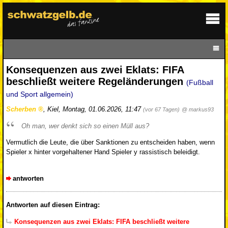
Konsequenzen aus zwei Eklats: FIFA
beschließt weitere Regeländerungen
(Fußball
und Sport allgemein)
Scherben
,
Kiel
,
Montag, 01.06.2026, 11:47
(vor 67 Tagen)
@ markus93
Oh man, wer denkt sich so einen Müll aus?
Vermutlich die Leute, die über Sanktionen zu entscheiden haben, wenn
Spieler x hinter vorgehaltener Hand Spieler y rassistisch beleidigt.
antworten
Antworten auf diesen Eintrag:
Konsequenzen aus zwei Eklats: FIFA beschließt weitere