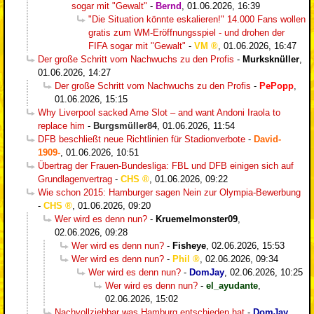
sogar mit "Gewalt"
-
Bernd
,
01.06.2026, 16:39
"Die Situation könnte eskalieren!" 14.000 Fans wollen
gratis zum WM-Eröffnungsspiel - und drohen der
FIFA sogar mit "Gewalt"
-
VM
,
01.06.2026, 16:47
Der große Schritt vom Nachwuchs zu den Profis
-
Murksknüller
,
01.06.2026, 14:27
Der große Schritt vom Nachwuchs zu den Profis
-
PePopp
,
01.06.2026, 15:15
Why Liverpool sacked Arne Slot – and want Andoni Iraola to
replace him
-
Burgsmüller84
,
01.06.2026, 11:54
DFB beschließt neue Richtlinien für Stadionverbote
-
David-
1909-
,
01.06.2026, 10:51
Übertrag der Frauen-Bundesliga: FBL und DFB einigen sich auf
Grundlagenvertrag
-
CHS
,
01.06.2026, 09:22
Wie schon 2015: Hamburger sagen Nein zur Olympia-Bewerbung
-
CHS
,
01.06.2026, 09:20
Wer wird es denn nun?
-
Kruemelmonster09
,
02.06.2026, 09:28
Wer wird es denn nun?
-
Fisheye
,
02.06.2026, 15:53
Wer wird es denn nun?
-
Phil
,
02.06.2026, 09:34
Wer wird es denn nun?
-
DomJay
,
02.06.2026, 10:25
Wer wird es denn nun?
-
el_ayudante
,
02.06.2026, 15:02
Nachvollziehbar was Hamburg entschieden hat
-
DomJay
,