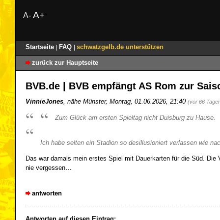
A+
A-
Startseite
FAQ
schwatzgelb.de unterstützen
|
|
zurück zur Hauptseite
BVB.de | BVB empfängt AS Rom zur Sais
VinnieJones
,
nähe Münster
,
Montag, 01.06.2026, 21:40
(vor 66 Tage
Zum Glück am ersten Spieltag nicht Duisburg zu Hause.
Ich habe selten ein Stadion so desillusioniert verlassen wie n
Das war damals mein erstes Spiel mit Dauerkarten für die Süd. Di
nie vergessen…
antworten
Antworten auf diesen Eintrag: