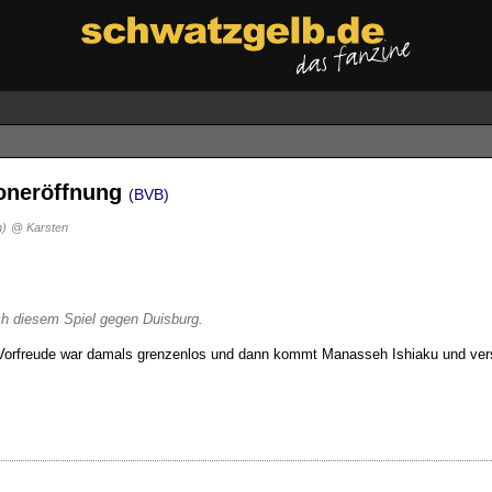
oneröffnung
(BVB)
n)
@ Karsten
ach diesem Spiel gegen Duisburg.
e Vorfreude war damals grenzenlos und dann kommt Manasseh Ishiaku und ver