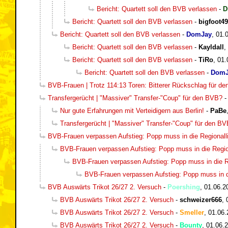
Bericht: Quartett soll den BVB verlassen
-
D
Bericht: Quartett soll den BVB verlassen
-
bigfoot49
Bericht: Quartett soll den BVB verlassen
-
DomJay
,
01.
Bericht: Quartett soll den BVB verlassen
-
Kayldall
,
Bericht: Quartett soll den BVB verlassen
-
TiRo
,
01.
Bericht: Quartett soll den BVB verlassen
-
DomJ
BVB-Frauen | Trotz 114:13 Toren: Bitterer Rückschlag für d
Transfergerücht | "Massiver" Transfer-"Coup" für den BVB?
Nur gute Erfahrungen mit Verteidigern aus Berlin!
-
PaBe
Transfergerücht | "Massiver" Transfer-"Coup" für den B
BVB-Frauen verpassen Aufstieg: Popp muss in die Regionall
BVB-Frauen verpassen Aufstieg: Popp muss in die Regio
BVB-Frauen verpassen Aufstieg: Popp muss in die R
BVB-Frauen verpassen Aufstieg: Popp muss in d
BVB Auswärts Trikot 26/27 2. Versuch
-
Poershing
,
01.06.2
BVB Auswärts Trikot 26/27 2. Versuch
-
schweizer666
,
BVB Auswärts Trikot 26/27 2. Versuch
-
Smeller
,
01.06.
BVB Auswärts Trikot 26/27 2. Versuch
-
Bounty
,
01.06.2