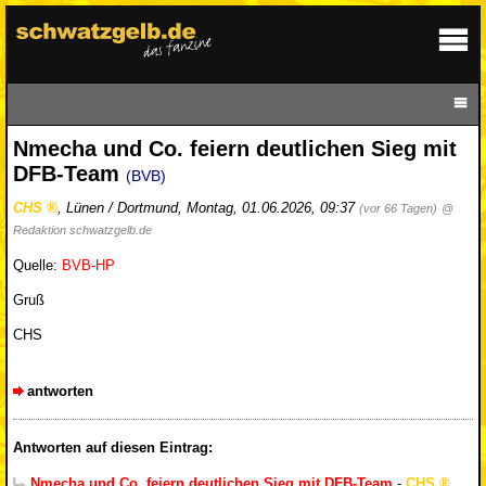
Nmecha und Co. feiern deutlichen Sieg mit
DFB-Team
(BVB)
CHS
,
Lünen / Dortmund
,
Montag, 01.06.2026, 09:37
(vor 66 Tagen)
@
Redaktion schwatzgelb.de
Quelle:
BVB-HP
Gruß
CHS
antworten
Antworten auf diesen Eintrag:
Nmecha und Co. feiern deutlichen Sieg mit DFB-Team
-
CHS
,