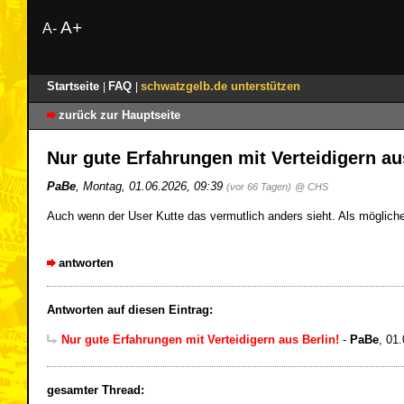
A+
A-
Startseite
FAQ
schwatzgelb.de unterstützen
|
|
zurück zur Hauptseite
Nur gute Erfahrungen mit Verteidigern au
PaBe
,
Montag, 01.06.2026, 09:39
(vor 66 Tagen)
@ CHS
Auch wenn der User Kutte das vermutlich anders sieht. Als mögliche
antworten
Antworten auf diesen Eintrag:
Nur gute Erfahrungen mit Verteidigern aus Berlin!
-
PaBe
,
01.
gesamter Thread: