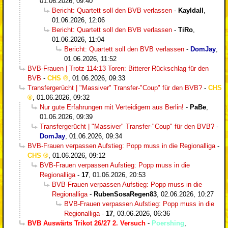
01.06.2026, 09:40
Bericht: Quartett soll den BVB verlassen
-
Kayldall
,
01.06.2026, 12:06
Bericht: Quartett soll den BVB verlassen
-
TiRo
,
01.06.2026, 11:04
Bericht: Quartett soll den BVB verlassen
-
DomJay
,
01.06.2026, 11:52
BVB-Frauen | Trotz 114:13 Toren: Bitterer Rückschlag für den
BVB
-
CHS
,
01.06.2026, 09:33
Transfergerücht | "Massiver" Transfer-"Coup" für den BVB?
-
CHS
,
01.06.2026, 09:32
Nur gute Erfahrungen mit Verteidigern aus Berlin!
-
PaBe
,
01.06.2026, 09:39
Transfergerücht | "Massiver" Transfer-"Coup" für den BVB?
-
DomJay
,
01.06.2026, 09:34
BVB-Frauen verpassen Aufstieg: Popp muss in die Regionalliga
-
CHS
,
01.06.2026, 09:12
BVB-Frauen verpassen Aufstieg: Popp muss in die
Regionalliga
-
17
,
01.06.2026, 20:53
BVB-Frauen verpassen Aufstieg: Popp muss in die
Regionalliga
-
RubenSosaRegen83
,
02.06.2026, 10:27
BVB-Frauen verpassen Aufstieg: Popp muss in die
Regionalliga
-
17
,
03.06.2026, 06:36
BVB Auswärts Trikot 26/27 2. Versuch
-
Poershing
,