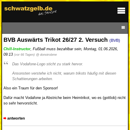
BVB Auswärts Trikot 26/27 2. Versuch
(BVB)
Chill-Instructor
,
Fußball muss bezahlbar sein
,
Montag, 01.06.2026,
09:13
(vor 66 Tagen)
@ donotrobme
Das Vodafone-Logo sticht zu stark hervor.
Ansonsten verstehe ich nicht, warum trikots häufig mit diesen
Schattierungen arbeiten.
Also ein Traum für den Sponsor!
Dafür macht Vodafone ja Abstriche beim Heimtrikot, wo es (gottlob) nicht
so sehr hervorsticht.
antworten