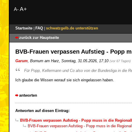
A+
A-
Startseite
FAQ
schwatzgelb.de unterstützen
|
|
zurück zur Hauptseite
BVB-Frauen verpassen Aufstieg - Popp mu
Garum
,
Bornum am Harz
,
Sonntag, 31.05.2026, 17:10
(vor 67 Tagen)
Für Popp, Kellermann und Co also von der Bundesliga in die Re
Ich glaube die Wissen worauf sie sich eingelassen haben.
antworten
Antworten auf diesen Eintrag:
BVB-Frauen verpassen Aufstieg - Popp muss in die Regional
BVB-Frauen verpassen Aufstieg - Popp muss in die Regional