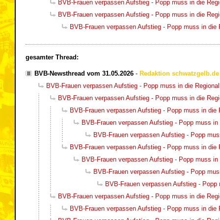
BVB-Frauen verpassen Aufstieg - Popp muss in die Regi
BVB-Frauen verpassen Aufstieg - Popp muss in die Regi
BVB-Frauen verpassen Aufstieg - Popp muss in die R
gesamter Thread:
BVB-Newsthread vom 31.05.2026
-
Redaktion schwatzgelb.de
BVB-Frauen verpassen Aufstieg - Popp muss in die Regional
BVB-Frauen verpassen Aufstieg - Popp muss in die Regi
BVB-Frauen verpassen Aufstieg - Popp muss in die R
BVB-Frauen verpassen Aufstieg - Popp muss in d
BVB-Frauen verpassen Aufstieg - Popp muss 
BVB-Frauen verpassen Aufstieg - Popp muss in die R
BVB-Frauen verpassen Aufstieg - Popp muss in d
BVB-Frauen verpassen Aufstieg - Popp muss 
BVB-Frauen verpassen Aufstieg - Popp m
BVB-Frauen verpassen Aufstieg - Popp muss in die Regi
BVB-Frauen verpassen Aufstieg - Popp muss in die R