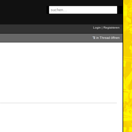
Login
|
Registrieren
in Thread öffnen