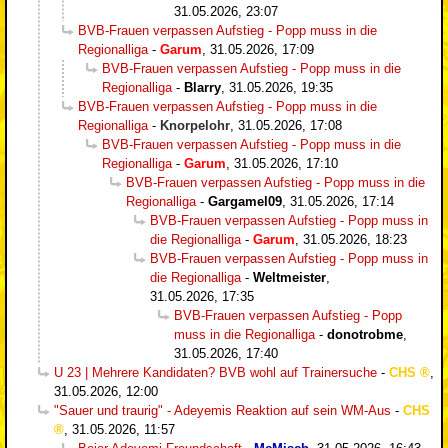
31.05.2026, 23:07
BVB-Frauen verpassen Aufstieg - Popp muss in die
Regionalliga
-
Garum
,
31.05.2026, 17:09
BVB-Frauen verpassen Aufstieg - Popp muss in die
Regionalliga
-
Blarry
,
31.05.2026, 19:35
BVB-Frauen verpassen Aufstieg - Popp muss in die
Regionalliga
-
Knorpelohr
,
31.05.2026, 17:08
BVB-Frauen verpassen Aufstieg - Popp muss in die
Regionalliga
-
Garum
,
31.05.2026, 17:10
BVB-Frauen verpassen Aufstieg - Popp muss in die
Regionalliga
-
Gargamel09
,
31.05.2026, 17:14
BVB-Frauen verpassen Aufstieg - Popp muss in
die Regionalliga
-
Garum
,
31.05.2026, 18:23
BVB-Frauen verpassen Aufstieg - Popp muss in
die Regionalliga
-
Weltmeister
,
31.05.2026, 17:35
BVB-Frauen verpassen Aufstieg - Popp
muss in die Regionalliga
-
donotrobme
,
31.05.2026, 17:40
U 23 | Mehrere Kandidaten? BVB wohl auf Trainersuche
-
CHS
,
31.05.2026, 12:00
"Sauer und traurig" - Adeyemis Reaktion auf sein WM-Aus
-
CHS
,
31.05.2026, 11:57