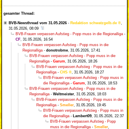
gesamter Thread:
BVB-Newsthread vom 31.05.2026
-
Redaktion schwatzgelb.de
,
31.05.2026, 08:09
BVB-Frauen verpassen Aufstieg - Popp muss in die Regionalliga
-
CF
,
31.05.2026, 16:54
BVB-Frauen verpassen Aufstieg - Popp muss in die
Regionalliga
-
donotrobme
,
31.05.2026, 17:41
BVB-Frauen verpassen Aufstieg - Popp muss in die
Regionalliga
-
Garum
,
31.05.2026, 18:26
BVB-Frauen verpassen Aufstieg - Popp muss in die
Regionalliga
-
CHS
,
31.05.2026, 18:27
BVB-Frauen verpassen Aufstieg - Popp muss in
die Regionalliga
-
Garum
,
31.05.2026, 18:53
BVB-Frauen verpassen Aufstieg - Popp muss in die
Regionalliga
-
Weltmeister
,
31.05.2026, 18:03
BVB-Frauen verpassen Aufstieg - Popp muss in die
Regionalliga
-
Smeller
,
31.05.2026, 19:45
BVB-Frauen verpassen Aufstieg - Popp muss in
die Regionalliga
-
Lambert09
,
31.05.2026, 22:37
BVB-Frauen verpassen Aufstieg - Popp
muss in die Regionalliga
-
Smeller
,