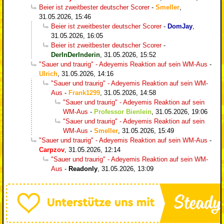
Beier ist zweitbester deutscher Scorer
-
Smeller
,
31.05.2026, 15:46
Beier ist zweitbester deutscher Scorer
-
DomJay
,
31.05.2026, 16:05
Beier ist zweitbester deutscher Scorer
-
DerInDerInderin
,
31.05.2026, 15:52
"Sauer und traurig" - Adeyemis Reaktion auf sein WM-Aus
-
Ulrich
,
31.05.2026, 14:16
"Sauer und traurig" - Adeyemis Reaktion auf sein WM-
Aus
-
Frank1299
,
31.05.2026, 14:58
"Sauer und traurig" - Adeyemis Reaktion auf sein
WM-Aus
-
Professor Bienlein
,
31.05.2026, 19:06
"Sauer und traurig" - Adeyemis Reaktion auf sein
WM-Aus
-
Smeller
,
31.05.2026, 15:49
"Sauer und traurig" - Adeyemis Reaktion auf sein WM-Aus
-
Carpzov
,
31.05.2026, 12:14
"Sauer und traurig" - Adeyemis Reaktion auf sein WM-
Aus
-
Readonly
,
31.05.2026, 13:09