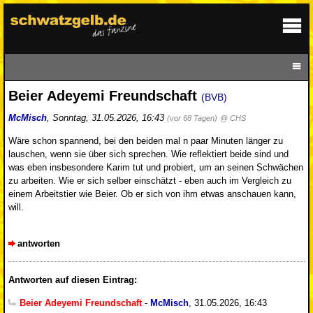
Beier Adeyemi Freundschaft
(BVB)
McMisch
,
Sonntag, 31.05.2026, 16:43
(vor 68 Tagen)
@ CHS
Wäre schon spannend, bei den beiden mal n paar Minuten länger zu
lauschen, wenn sie über sich sprechen. Wie reflektiert beide sind und
was eben insbesondere Karim tut und probiert, um an seinen Schwächen
zu arbeiten. Wie er sich selber einschätzt - eben auch im Vergleich zu
einem Arbeitstier wie Beier. Ob er sich von ihm etwas anschauen kann,
will.
antworten
Antworten auf diesen Eintrag:
Beier Adeyemi Freundschaft
-
McMisch
,
31.05.2026, 16:43