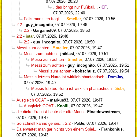
07.07.2026, 20:28
..das bringt nur Fußball...
-
CF
,
07.07.2026, 22:40
Falls man sich fragt...
-
Smeller
,
07.07.2026, 19:56
2:2
-
guy_incognito
,
07.07.2026, 19:48
2:2
-
Gargamel09
,
07.07.2026, 19:50
2:2
-
istar
,
07.07.2026, 19:48
2:2
-
guy_incognito
,
07.07.2026, 19:50
Messi zum achten
-
Smeller
,
07.07.2026, 19:47
Messi zum achten
-
jniklast
,
07.07.2026, 19:51
Messi zum achten
-
Smeller
,
07.07.2026, 19:52
Messi zum achten
-
guy_incognito
,
07.07.2026, 19:51
Messi zum achten
-
bobschulz
,
07.07.2026, 19:54
Messis letztes Hurra ist wirklich phantastisch
-
DomJay
,
07.07.2026, 19:49
Messis letztes Hurra ist wirklich phantastisch
-
Sebi
,
07.07.2026, 19:52
Ausgleich GOAT
-
markus93
,
07.07.2026, 19:47
Ausgleich GOAT
-
Knolli
,
07.07.2026, 19:47
die dicke Frau ist heute der alte Mann
-
Floatdownstream
,
07.07.2026, 19:47
So schnell kanns gehen.... 2:2
-
PaBe
,
07.07.2026, 19:47
Da erwartet man gar nichts von einem Spiel...
-
Frankonius
,
07.07.2026, 19:43