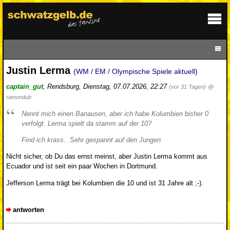
Justin Lerma
(WM / EM / Olympische Spiele aktuell)
captain_gut
,
Rendsburg
,
Dienstag, 07.07.2026, 22:27
(vor 31 Tagen)
@
ramondub
Nennt mich einen Banausen, aber ich habe Kolumbien bisher 0
verfolgt. Lerma spielt da stamm auf der 10?
Find ich krass.. Sehr gespannt auf den Jungen
Nicht sicher, ob Du das ernst meinst, aber Justin Lerma kommt aus
Ecuador und ist seit ein paar Wochen in Dortmund.
Jefferson Lerma trägt bei Kolumbien die 10 und ist 31 Jahre alt ;-).
antworten