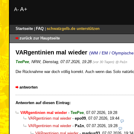
A+
A-
Startseite
FAQ
schwatzgelb.de unterstützen
|
|
zurück zur Hauptseite
VARgentinien mal wieder
(WM / EM / Olympische 
TeePee
,
NRW
,
Dienstag, 07.07.2026, 19:28
(vor 30 Tagen)
@ Pa1n
Die Rücknahme war doch völlig korrekt. Auch wenn das Solo natürlich
antworten
Antworten auf diesen Eintrag:
VARgentinien mal wieder
-
TeePee
,
07.07.2026, 19:28
VARgentinien mal wieder
-
epo09
,
07.07.2026, 19:44
VARgentinien mal wieder
-
Pa1n
,
07.07.2026, 19:28
VARgentinien mal wieder
-
markus93
,
07.07.2026, 19:34