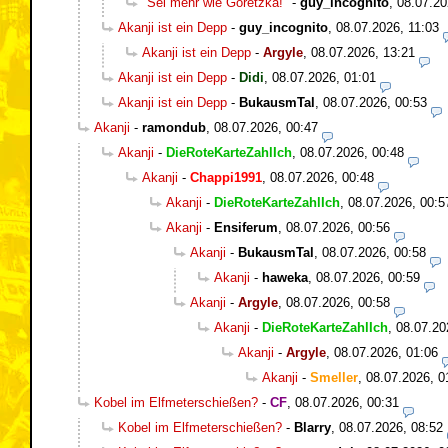
"Sei mehr wie Goretzka!"
-
guy_incognito
,
08.07.20
Akanji ist ein Depp
-
guy_incognito
,
08.07.2026, 11:03
Akanji ist ein Depp
-
Argyle
,
08.07.2026, 13:21
Akanji ist ein Depp
-
Didi
,
08.07.2026, 01:01
Akanji ist ein Depp
-
BukausmTal
,
08.07.2026, 00:53
Akanji
-
ramondub
,
08.07.2026, 00:47
Akanji
-
DieRoteKarteZahlIch
,
08.07.2026, 00:48
Akanji
-
Chappi1991
,
08.07.2026, 00:48
Akanji
-
DieRoteKarteZahlIch
,
08.07.2026, 00:5
Akanji
-
Ensiferum
,
08.07.2026, 00:56
Akanji
-
BukausmTal
,
08.07.2026, 00:58
Akanji
-
haweka
,
08.07.2026, 00:59
Akanji
-
Argyle
,
08.07.2026, 00:58
Akanji
-
DieRoteKarteZahlIch
,
08.07.20
Akanji
-
Argyle
,
08.07.2026, 01:06
Akanji
-
Smeller
,
08.07.2026, 0
Kobel im Elfmeterschießen?
-
CF
,
08.07.2026, 00:31
Kobel im Elfmeterschießen?
-
Blarry
,
08.07.2026, 08:52