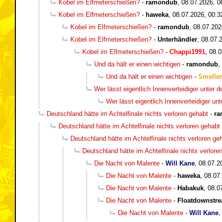
Kobel im Elfmeterschießen?
-
ramondub
,
08.07.2026, 0
Kobel im Elfmeterschießen?
-
haweka
,
08.07.2026, 00:3
Kobel im Elfmeterschießen?
-
ramondub
,
08.07.202
Kobel im Elfmeterschießen?
-
Unterhändler
,
08.07.
Kobel im Elfmeterschießen?
-
Chappi1991
,
08.0
Und da hält er einen wichtigen
-
ramondub
,
Und da hält er einen wichtigen
-
Smeller
Wer lässt eigentlich Innenverteidiger unter 
Wer lässt eigentlich Innenverteidiger un
Deutschland hätte im Achtelfinale nichts verloren gehabt
-
ra
Deutschland hätte im Achtelfinale nichts verloren gehabt
Deutschland hätte im Achtelfinale nichts verloren ge
Deutschland hätte im Achtelfinale nichts verlore
Die Nacht von Malente
-
Will Kane
,
08.07.2
Die Nacht von Malente
-
haweka
,
08.07
Die Nacht von Malente
-
Habakuk
,
08.0
Die Nacht von Malente
-
Floatdownstr
Die Nacht von Malente
-
Will Kane