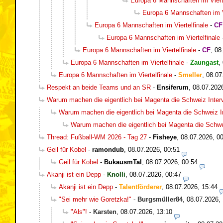
Europa 6 Mannschaften im Vierte
Europa 6 Mannschaften im Vi
Europa 6 Mannschaften im Viertelfinale
-
CF
Europa 6 Mannschaften im Viertelfinale
Europa 6 Mannschaften im Viertelfinale
-
CF
,
08
Europa 6 Mannschaften im Viertelfinale
-
Zaungast
,
Europa 6 Mannschaften im Viertelfinale
-
Smeller
,
08.07
Respekt an beide Teams und an SR
-
Ensiferum
,
08.07.202
Warum machen die eigentlich bei Magenta die Schweiz Inter
Warum machen die eigentlich bei Magenta die Schweiz I
Warum machen die eigentlich bei Magenta die Schwe
Thread: Fußball-WM 2026 - Tag 27
-
Fisheye
,
08.07.2026, 0
Geil für Kobel
-
ramondub
,
08.07.2026, 00:51
Geil für Kobel
-
BukausmTal
,
08.07.2026, 00:54
Akanji ist ein Depp
-
Knolli
,
08.07.2026, 00:47
Akanji ist ein Depp
-
Talentförderer
,
08.07.2026, 15:44
"Sei mehr wie Goretzka!"
-
Burgsmüller84
,
08.07.2026, 
"Als"!
-
Karsten
,
08.07.2026, 13:10