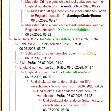
Muss der Örling eigentlich die Insel verlassen, wenn er
England rausballert?
-
markus93
,
06.07.2026, 06:29
Muss der Örling eigentlich die Insel verlassen, wenn
er England rausballert?
-
SantiagoKinderBueno
,
06.07.2026, 09:27
Muss der Örling eigentlich die Insel verlassen, wenn er
England rausballert?
-
DieRoteKarteZahlIch
,
06.07.2026, 05:32
Jude, Jude, 0:2
-
DieRoteKarteZahlIch
,
06.07.2026, 03:39
Schluss! 2:3! So ein geniales Spiel!
-
PaBe
,
06.07.2026, 05:07
Schluss! 2:3! So ein geniales Spiel!
-
Frank1299
,
06.07.2026, 11:22
2:3!
-
PaBe
,
06.07.2026, 04:32
England nur noch zu 10.
-
PaBe
,
06.07.2026, 04:17
England nur noch zu 10.
-
DieRoteKarteZahlIch
,
06.07.2026, 04:26
Und direkt auf der anderen Seite nen Elfer
verschuldet
-
Schoeneschooh
,
06.07.2026, 04:32
Und direkt auf der anderen Seite nen Elfer
verschuldet
-
PaBe
,
06.07.2026, 04:35
Und direkt auf der anderen Seite nen Elfer
verschuldet
-
Schoeneschooh
,
06.07.2026, 05:00