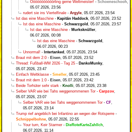
Ööööööööööörling gerne Weltmeister!
-
Schoeneschooh
,
05.07.2026, 23:56
rudert sie ins Viertelfinale
-
Argyle
,
05.07.2026, 23:54
Ist das eine Maschine
-
Kapitän Haddock
,
05.07.2026, 23:52
Ist das eine Maschine
-
Schwarzgold
,
05.07.2026, 23:57
Ist das eine Maschine
-
Murksknüller
,
06.07.2026, 00:08
Ist das eine Maschine
-
Schwarzgold
,
06.07.2026, 00:23
Unnormal!
-
Intertanked
,
05.07.2026, 23:54
Braut mit dem 2:0
-
Eisen
,
05.07.2026, 23:52
Thread: Fußball-WM 2026 - Tag 25
-
DankoMunky
,
05.07.2026, 23:47
Einfach Weltklasse
-
Smeller
,
05.07.2026, 23:45
Braut mit dem 1:0
-
Eisen
,
05.07.2026, 23:42
Beide Torhüter sehr stark
-
Knolli
,
05.07.2026, 23:38
Selber VAR wie bei Tahs weggenommenen Tor
-
Carpzov
,
05.07.2026, 23:07
Selber VAR wie bei Tahs weggenommenen Tor
-
CF
,
05.07.2026, 23:14
Trump rief angeblich bei Infantino an wegen der Rotsperre
-
Schnippelbohne
,
05.07.2026, 22:55
Your turn, Keir Starmer
-
DieRoteKarteZahlIch
,
06.07.2026, 11:14