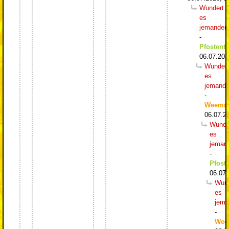
Wundert
es
jemanden
-
Pfostentr
06.07.202
Wundert
es
jemand
-
Weema
06.07.2
Wunde
es
jeman
-
Pfoste
06.07.
Wund
es
jema
-
Wee