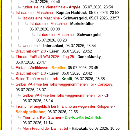
05.07.2026, 23:56
rudert sie ins Viertelfinale
-
Argyle
,
05.07.2026, 23:54
Ist das eine Maschine
-
Kapitän Haddock
,
05.07.2026, 23:52
Ist das eine Maschine
-
Schwarzgold
,
05.07.2026, 23:57
Ist das eine Maschine
-
Murksknüller
,
06.07.2026, 00:08
Ist das eine Maschine
-
Schwarzgold
,
06.07.2026, 00:23
Unnormal!
-
Intertanked
,
05.07.2026, 23:54
Braut mit dem 2:0
-
Eisen
,
05.07.2026, 23:52
Thread: Fußball-WM 2026 - Tag 25
-
DankoMunky
,
05.07.2026, 23:47
Einfach Weltklasse
-
Smeller
,
05.07.2026, 23:45
Braut mit dem 1:0
-
Eisen
,
05.07.2026, 23:42
Beide Torhüter sehr stark
-
Knolli
,
05.07.2026, 23:38
Selber VAR wie bei Tahs weggenommenen Tor
-
Carpzov
,
05.07.2026, 23:07
Selber VAR wie bei Tahs weggenommenen Tor
-
CF
,
05.07.2026, 23:14
Trump rief angeblich bei Infantino an wegen der Rotsperre
-
Schnippelbohne
,
05.07.2026, 22:55
Your turn, Keir Starmer
-
DieRoteKarteZahlIch
,
06.07.2026, 11:14
Mein Freund der Ball ist tot
-
Habakuk
,
06.07.2026, 10:56