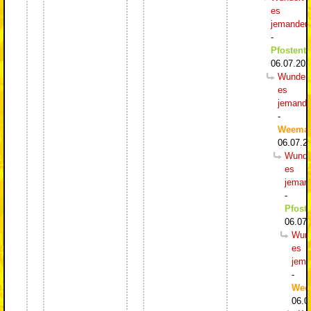
es
jemanden
-
Pfostentr
06.07.202
Wundert
es
jemand
-
Weema
06.07.2
Wunde
es
jeman
-
Pfoste
06.07.
Wund
es
jema
-
Wee
06.0