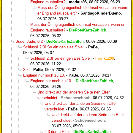
England rausballert?
-
markus93
,
06.07.2026, 06:29
Muss der Örling eigentlich die Insel verlassen, wenn
er England rausballert?
-
SantiagoKinderBueno
,
06.07.2026, 09:27
Muss der Örling eigentlich die Insel verlassen, wenn er
England rausballert?
-
DieRoteKarteZahlIch
,
06.07.2026, 05:32
Jude, Jude, 0:2
-
DieRoteKarteZahlIch
,
06.07.2026, 03:39
Schluss! 2:3! So ein geniales Spiel!
-
PaBe
,
06.07.2026, 05:07
Schluss! 2:3! So ein geniales Spiel!
-
Frank1299
,
06.07.2026, 11:22
2:3!
-
PaBe
,
06.07.2026, 04:32
England nur noch zu 10.
-
PaBe
,
06.07.2026, 04:17
England nur noch zu 10.
-
DieRoteKarteZahlIch
,
06.07.2026, 04:26
Und direkt auf der anderen Seite nen Elfer
verschuldet
-
Schoeneschooh
,
06.07.2026, 04:32
Und direkt auf der anderen Seite nen Elfer
verschuldet
-
PaBe
,
06.07.2026, 04:35
Und direkt auf der anderen Seite nen Elfer
verschuldet
-
Schoeneschooh
,
06.07.2026, 05:00
2:3 durch Elfer
-
DieRoteKarteZahlIch
,