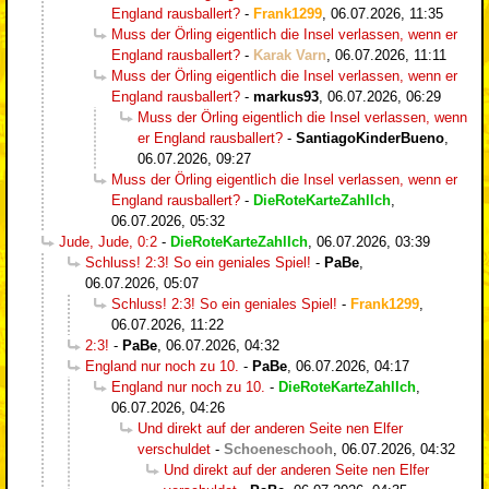
England rausballert?
-
Frank1299
,
06.07.2026, 11:35
Muss der Örling eigentlich die Insel verlassen, wenn er
England rausballert?
-
Karak Varn
,
06.07.2026, 11:11
Muss der Örling eigentlich die Insel verlassen, wenn er
England rausballert?
-
markus93
,
06.07.2026, 06:29
Muss der Örling eigentlich die Insel verlassen, wenn
er England rausballert?
-
SantiagoKinderBueno
,
06.07.2026, 09:27
Muss der Örling eigentlich die Insel verlassen, wenn er
England rausballert?
-
DieRoteKarteZahlIch
,
06.07.2026, 05:32
Jude, Jude, 0:2
-
DieRoteKarteZahlIch
,
06.07.2026, 03:39
Schluss! 2:3! So ein geniales Spiel!
-
PaBe
,
06.07.2026, 05:07
Schluss! 2:3! So ein geniales Spiel!
-
Frank1299
,
06.07.2026, 11:22
2:3!
-
PaBe
,
06.07.2026, 04:32
England nur noch zu 10.
-
PaBe
,
06.07.2026, 04:17
England nur noch zu 10.
-
DieRoteKarteZahlIch
,
06.07.2026, 04:26
Und direkt auf der anderen Seite nen Elfer
verschuldet
-
Schoeneschooh
,
06.07.2026, 04:32
Und direkt auf der anderen Seite nen Elfer