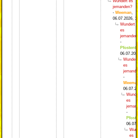
Wundert es
jemanden?
-
Weeman
,
06.07.2026, 1
Wundert
es
jemanden
-
Pfostentr
06.07.202
Wundert
es
jemand
-
Weema
06.07.2
Wunde
es
jeman
-
Pfoste
06.07.
Wund
es