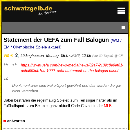
Statement der UEFA zum Fall Balogun
(WM /
EM / Olympische Spiele aktuell)
VM
,
Lüdinghausen
,
Montag, 06.07.2026, 12:05
(vor 30 Tagen)
@ CF
https://www.uefa.com/news-media/news/02a7-2109c8e9ef81-
de5a993db109-1000--uefa-statement-on-the-balogun-case/
Die Amerikaner sind Fake-Sport gewöhnt und das werden die gar
nicht verstehen.
Dabei bestrafen die regelmäßig Spieler, zum Teil sogar härter als im
Fußballsport, zum Beispiel ganz aktuell Cade Cavalli in der
MLB
.
antworten