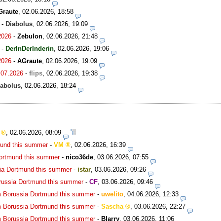
Graute
,
02.06.2026, 18:58
-
Diabolus
,
02.06.2026, 19:09
2026
-
Zebulon
,
02.06.2026, 21:48
-
DerInDerInderin
,
02.06.2026, 19:06
2026
-
AGraute
,
02.06.2026, 19:09
.07.2026
-
flips
,
02.06.2026, 19:38
iabolus
,
02.06.2026, 18:24
,
02.06.2026, 08:09
mund this summer
-
VM
,
02.06.2026, 16:39
Dortmund this summer
-
nico36de
,
03.06.2026, 07:55
ia Dortmund this summer
-
istar
,
03.06.2026, 09:26
russia Dortmund this summer
-
CF
,
03.06.2026, 09:46
m Borussia Dortmund this summer
-
uwelito
,
04.06.2026, 12:33
m Borussia Dortmund this summer
-
Sascha
,
03.06.2026, 22:27
m Borussia Dortmund this summer
-
Blarry
,
03.06.2026, 11:06