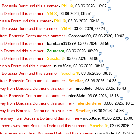
m Borussia Dortmund this summer
-
Phil
,
03.06.2026, 10:02
ia Dortmund this summer
-
VM
,
03.06.2026, 08:57
russia Dortmund this summer
-
Phil
,
03.06.2026, 09:18
m Borussia Dortmund this summer
-
VM
,
03.06.2026, 09:24
 from Borussia Dortmund this summer
-
Gargamel09
,
03.06.2026, 10:03
ia Dortmund this summer
-
bambam191279
,
03.06.2026, 08:56
ia Dortmund this summer
-
Zaungast
,
03.06.2026, 08:39
ia Dortmund this summer
-
Sascha
,
03.06.2026, 08:06
russia Dortmund this summer
-
nico36de
,
03.06.2026, 08:13
m Borussia Dortmund this summer
-
Sascha
,
03.06.2026, 08:18
 from Borussia Dortmund this summer
-
Smeller
,
03.06.2026, 14:33
way from Borussia Dortmund this summer
-
nico36de
,
04.06.2026, 15:43
 from Borussia Dortmund this summer
-
nico36de
,
03.06.2026, 13:18
way from Borussia Dortmund this summer
-
Talentförderer
,
03.06.2026, 18:1
way from Borussia Dortmund this summer
-
Smeller
,
03.06.2026, 14:36
ve away from Borussia Dortmund this summer
-
nico36de
,
03.06.2026, 15:00
a move away from Borussia Dortmund this summer
-
Sascha
,
03.06.2026, 1
 to a move away from Borussia Dortmund this summer
-
nico36de
,
04.06.202