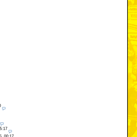
0
5:17
6, 00:17