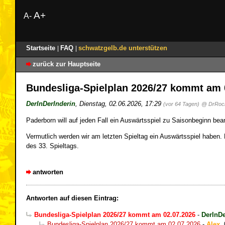
A+
A-
Startseite
FAQ
schwatzgelb.de unterstützen
|
|
zurück zur Hauptseite
Bundesliga-Spielplan 2026/27 kommt am 
DerInDerInderin
,
Dienstag, 02.06.2026, 17:29
(vor 64 Tagen)
@ DrRoc
Paderborn will auf jeden Fall ein Auswärtsspiel zu Saisonbeginn bea
Vermutlich werden wir am letzten Spieltag ein Auswärtsspiel habe
des 33. Spieltags.
antworten
Antworten auf diesen Eintrag:
Bundesliga-Spielplan 2026/27 kommt am 02.07.2026
-
DerInDe
Bundesliga-Spielplan 2026/27 kommt am 02.07.2026
-
Alex
,