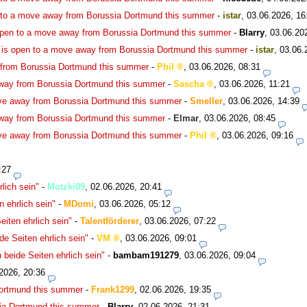
 to a move away from Borussia Dortmund this summer
-
istar
,
03.06.2026, 16
open to a move away from Borussia Dortmund this summer
-
Blarry
,
03.06.20
is open to a move away from Borussia Dortmund this summer
-
istar
,
03.06.
 from Borussia Dortmund this summer
-
Phil
,
03.06.2026, 08:31
way from Borussia Dortmund this summer
-
Sascha
,
03.06.2026, 11:21
ve away from Borussia Dortmund this summer
-
Smeller
,
03.06.2026, 14:39
way from Borussia Dortmund this summer
-
Elmar
,
03.06.2026, 08:45
ve away from Borussia Dortmund this summer
-
Phil
,
03.06.2026, 09:16
:27
lich sein"
-
Motzki09
,
02.06.2026, 20:41
 ehrlich sein"
-
MDomi
,
03.06.2026, 05:12
iten ehrlich sein"
-
Talentförderer
,
03.06.2026, 07:22
e Seiten ehrlich sein"
-
VM
,
03.06.2026, 09:01
beide Seiten ehrlich sein"
-
bambam191279
,
03.06.2026, 09:04
2026, 20:36
Dortmund this summer
-
Frank1299
,
02.06.2026, 19:35
ia Dortmund this summer
-
Blarry
,
02.06.2026, 21:31