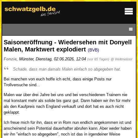
Saisoneröffnung - Wiedersehen mit Donyell
Malen, Marktwert explodiert
(BVB)
Fonzie
,
Münster
,
Dienstag, 02.06.2026, 12:04
(vor 65 Tagen)
@ Weltmeister
Schade, dass man damals Malen einfach so abgegeben hat.
Bei manchen von euch hoffe ich echt, dass einige Posts nur
Trollversuche sind...
Malen war über drei Jahre bei uns und bei verschiedenen Trainern nie
mal konstant mehr als solide bis ganz gut. Dann haben wir ihn für mehr
als den Kaufpreis nach England verkauft und dort hat es auch nicht
geklappt.
Ich freue mich für ihn, dass er in Rom nun endlich angekommen ist und
anscheinend sein Potential dauerhafter abrufen kann. Aber weder haben
wir ihn "einfach so abgegeben", noch ist das in irgendeiner Weise