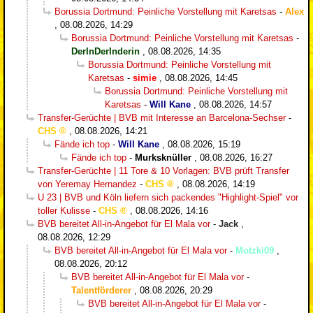
Borussia Dortmund: Peinliche Vorstellung mit Karetsas
-
Alex
,
08.08.2026, 14:29
Borussia Dortmund: Peinliche Vorstellung mit Karetsas
-
DerInDerInderin
,
08.08.2026, 14:35
Borussia Dortmund: Peinliche Vorstellung mit
Karetsas
-
simie
,
08.08.2026, 14:45
Borussia Dortmund: Peinliche Vorstellung mit
Karetsas
-
Will Kane
,
08.08.2026, 14:57
Transfer-Gerüchte | BVB mit Interesse an Barcelona-Sechser
-
CHS
,
08.08.2026, 14:21
Fände ich top
-
Will Kane
,
08.08.2026, 15:19
Fände ich top
-
Murksknüller
,
08.08.2026, 16:27
Transfer-Gerüchte | 11 Tore & 10 Vorlagen: BVB prüft Transfer
von Yeremay Hernandez
-
CHS
,
08.08.2026, 14:19
U 23 | BVB und Köln liefern sich packendes "Highlight-Spiel" vor
toller Kulisse
-
CHS
,
08.08.2026, 14:16
BVB bereitet All-in-Angebot für El Mala vor
-
Jack
,
08.08.2026, 12:29
BVB bereitet All-in-Angebot für El Mala vor
-
Motzki09
,
08.08.2026, 20:12
BVB bereitet All-in-Angebot für El Mala vor
-
Talentförderer
,
08.08.2026, 20:29
BVB bereitet All-in-Angebot für El Mala vor
-