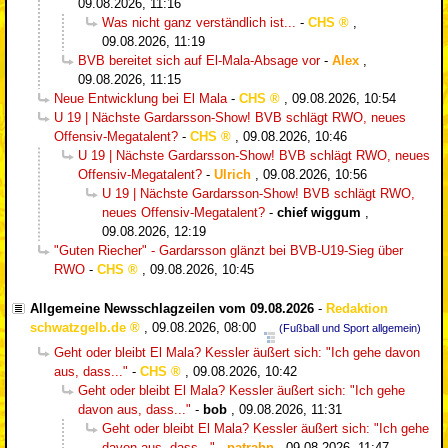
09.08.2026, 11:16
Was nicht ganz verständlich ist...
-
CHS
,
09.08.2026, 11:19
BVB bereitet sich auf El-Mala-Absage vor
-
Alex
,
09.08.2026, 11:15
Neue Entwicklung bei El Mala
-
CHS
,
09.08.2026, 10:54
U 19 | Nächste Gardarsson-Show! BVB schlägt RWO, neues
Offensiv-Megatalent?
-
CHS
,
09.08.2026, 10:46
U 19 | Nächste Gardarsson-Show! BVB schlägt RWO, neues
Offensiv-Megatalent?
-
Ulrich
,
09.08.2026, 10:56
U 19 | Nächste Gardarsson-Show! BVB schlägt RWO,
neues Offensiv-Megatalent?
-
chief wiggum
,
09.08.2026, 12:19
"Guten Riecher" - Gardarsson glänzt bei BVB-U19-Sieg über
RWO
-
CHS
,
09.08.2026, 10:45
Allgemeine Newsschlagzeilen vom 09.08.2026
-
Redaktion
schwatzgelb.de
,
09.08.2026, 08:00
(Fußball und Sport allgemein)
Geht oder bleibt El Mala? Kessler äußert sich: "Ich gehe davon
aus, dass..."
-
CHS
,
09.08.2026, 10:42
Geht oder bleibt El Mala? Kessler äußert sich: "Ich gehe
davon aus, dass..."
-
bob
,
09.08.2026, 11:31
Geht oder bleibt El Mala? Kessler äußert sich: "Ich gehe
davon aus, dass..."
-
patrahn
,
09.08.2026, 11:47