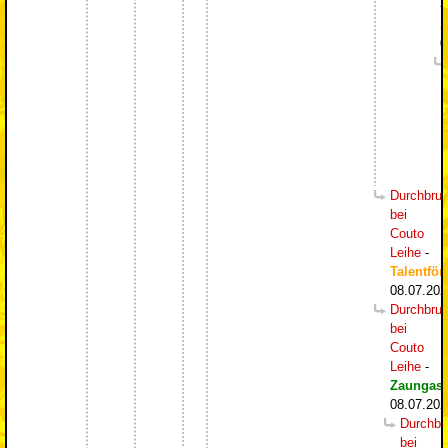
-
S
0
Durchbru
bei
Couto
Leihe
-
Talentför
08.07.202
Durchbru
bei
Couto
Leihe
-
Zaungast
08.07.202
Durchbr
bei