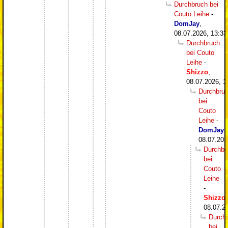
Durchbruch bei
Couto Leihe
-
DomJay
,
08.07.2026, 13:33
Durchbruch
bei Couto
Leihe
-
Shizzo
,
08.07.2026, 1
Durchbru
bei
Couto
Leihe
-
DomJay
,
08.07.202
Durchbr
bei
Couto
Leihe
-
Shizzo
,
08.07.2
Durch
bei