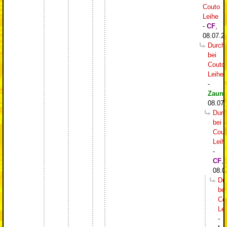
Couto
Leihe
-
CF
,
08.07.2
Durch
bei
Couto
Leihe
-
Zaung
08.07.
Durc
bei
Cout
Leih
-
CF
,
08.0
Du
bei
Co
Le
-