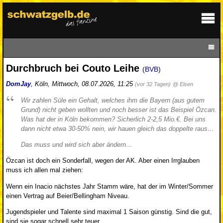
Durchbruch bei Couto Leihe
(BVB)
DomJay
,
Köln
,
Mittwoch, 08.07.2026, 11:25
(vor 32 Tagen)
@ Eisen
Wir zahlen Süle ein Gehalt, welches ihm die Bayern (aus gutem
Grund) nicht geben wollten und noch besser ist das Beispiel Özcan.
Was hat der in Köln bekommen? Sicherlich 2-2,5 Mio.€. Bei uns
dann nicht etwa 30-50% nein, wir hauen gleich das doppelte raus…
Das muss und wird sich aber ändern…
Özcan ist doch ein Sonderfall, wegen der AK. Aber einen Irrglauben
muss ich allen mal ziehen:
Wenn ein Inacio nächstes Jahr Stamm wäre, hat der im Winter/Sommer
einen Vertrag auf Beier/Bellingham Niveau.
Jugendspieler und Talente sind maximal 1 Saison günstig. Sind die gut,
sind sie sogar schnell sehr teuer